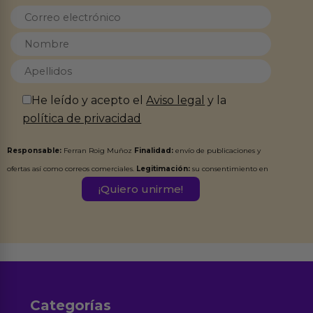
He leído y acepto el
Aviso legal
y la
política de privacidad
Responsable:
Ferran Roig Muñoz
Finalidad:
envío de publicaciones y
ofertas así como correos comerciales.
Legitimación:
su consentimiento en
este formulario.
Destinatarios:
Ferran Roig Muñoz. Podrás ejercer tus
Derechos de Acceso, Rectificación, Limitación, Oposición o Supresión de los
datos en el correo hola@erotiks.es. Para más información consulta nuestro
Aviso legal
Política de Privacidad
y nuestra
.
Categorías