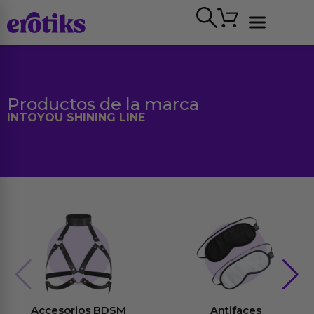
Ir
Carrito
al
contenido
Ver todo
Productos de la marca
INTOYOU SHINING LINE
Accesorios BDSM
Antifaces