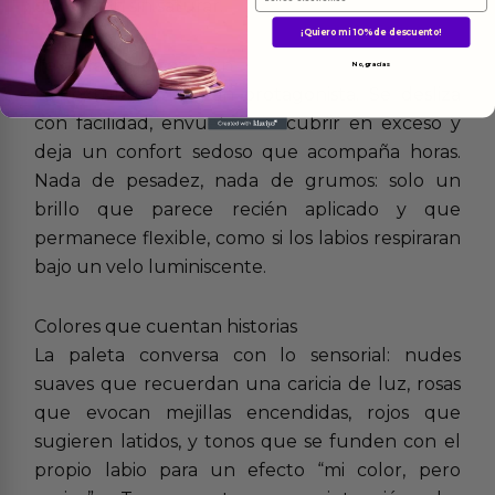
dimensión sin saturar.
¡Quiero mi 10% de descuento!
Texturas que acarician
No, gracias
La textura es la gran protagonista. Se desliza
con facilidad, envuelve sin cubrir en exceso y
deja un confort sedoso que acompaña horas.
Nada de pesadez, nada de grumos: solo un
brillo que parece recién aplicado y que
permanece flexible, como si los labios respiraran
bajo un velo luminiscente.
Colores que cuentan historias
La paleta conversa con lo sensorial: nudes
suaves que recuerdan una caricia de luz, rosas
que evocan mejillas encendidas, rojos que
sugieren latidos, y tonos que se funden con el
propio labio para un efecto “mi color, pero