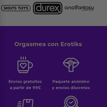
Orgasmea con Erotiks
Envíos gratuitos
Paquete anónimo
a partir de 99€
y envíos discretos