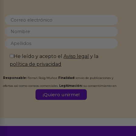
He leído y acepto el
Aviso legal
y la
política de privacidad
Responsable:
Ferran Roig Muñoz
Finalidad:
envío de publicaciones y
ofertas así como correos comerciales.
Legitimación:
su consentimiento en
este formulario.
Destinatarios:
Ferran Roig Muñoz. Podrás ejercer tus
Derechos de Acceso, Rectificación, Limitación, Oposición o Supresión de los
datos en el correo hola@erotiks.es. Para más información consulta nuestro
Aviso legal
Política de Privacidad
y nuestra
.