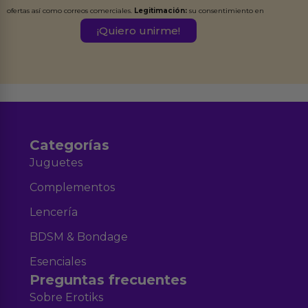
ofertas así como correos comerciales.
Legitimación:
su consentimiento en
este formulario.
Destinatarios:
Ferran Roig Muñoz. Podrás ejercer tus
Derechos de Acceso, Rectificación, Limitación, Oposición o Supresión de los
datos en el correo hola@erotiks.es. Para más información consulta nuestro
Aviso legal
Política de Privacidad
y nuestra
.
Categorías
Juguetes
Complementos
Lencería
BDSM & Bondage
Esenciales
Preguntas frecuentes
Sobre Erotiks