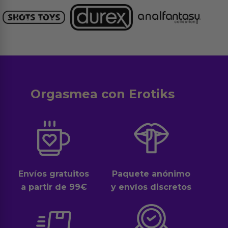
Orgasmea con Erotiks
Envíos gratuitos
Paquete anónimo
a partir de 99€
y envíos discretos