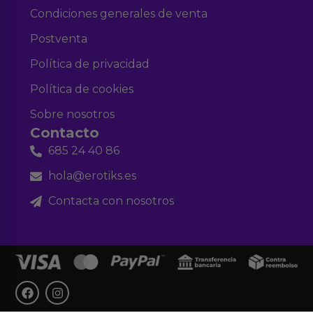
Condiciones generales de venta
Postventa
Política de privacidad
Política de cookies
Sobre nosotros
Contacto
685 24 40 86
hola@erotiks.es
Contacta con nosotros
F
I
a
n
c
s