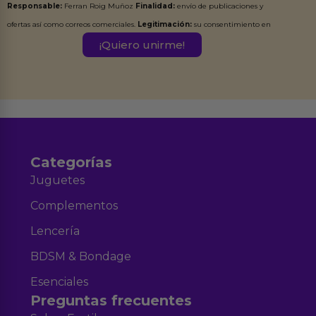
Responsable:
Ferran Roig Muñoz
Finalidad:
envío de publicaciones y
ofertas así como correos comerciales.
Legitimación:
su consentimiento en
este formulario.
Destinatarios:
Ferran Roig Muñoz. Podrás ejercer tus
Derechos de Acceso, Rectificación, Limitación, Oposición o Supresión de los
datos en el correo hola@erotiks.es. Para más información consulta nuestro
Aviso legal
Política de Privacidad
y nuestra
.
Categorías
Juguetes
Complementos
Lencería
BDSM & Bondage
Esenciales
Preguntas frecuentes