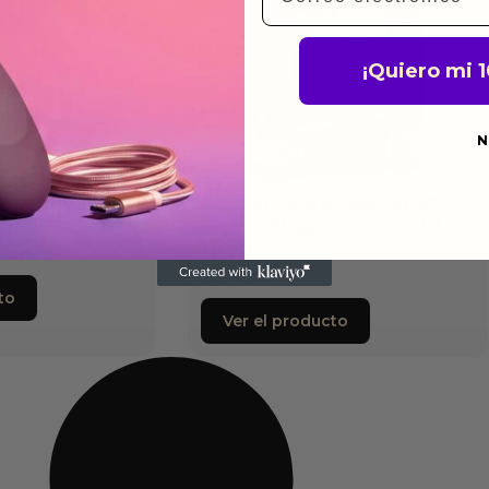
¡Quiero mi 
N
oxers Talla
Calconcillo/Boxer Shorts
Horny Strapon Talla M/L
Unisex
32.45
€
to
Ver el producto