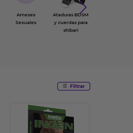
Arneses
Ataduras BDSM
Balas Vibradora
Sexuales
y cuerdas para
shibari
Filtrar