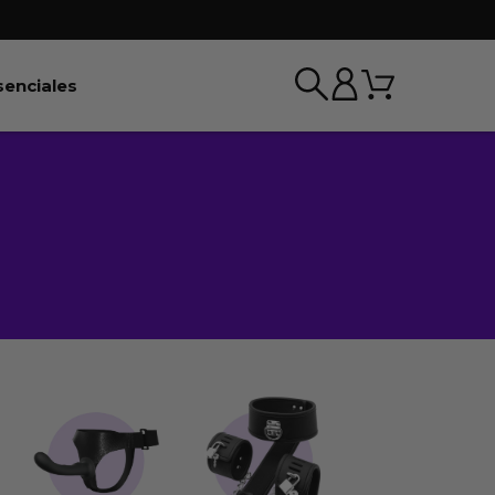
Carrito
r BDSM & Bondage
Abrir Esenciales
senciales