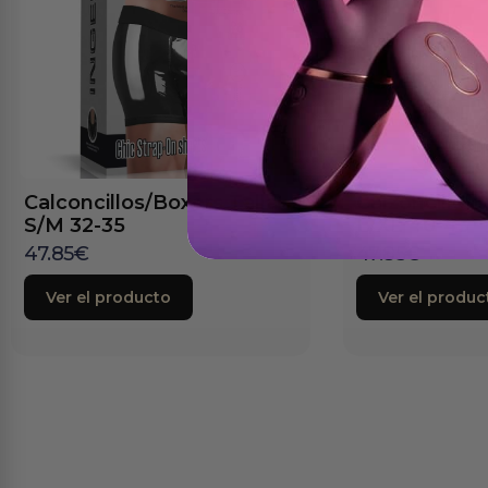
Calconcillos/Boxers Talla
Calzoncillo/B
S/M 32-35
L/XL 40-43
47.85
€
47.85
€
Ver el producto
Ver el produc