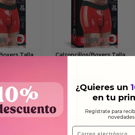
Boxers Talla
Calzoncillos/Boxers Talla
M/L 40-43
47.85
€
to
Ver el producto
¿Quieres un
en tu pr
Regístrate para recib
novedades 
Email