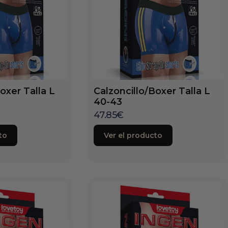
oxer Talla L
Calzoncillo/Boxer Talla L
40-43
47.85
€
to
Ver el producto