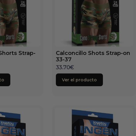
Shorts Strap-
Calconcillo Shots Strap-on
33-37
33.70
€
to
Ver el producto