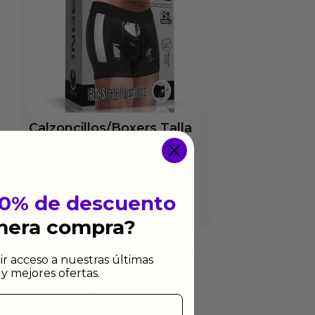
Calzoncillos/Boxers Talla
XS/S 28-31
47.85
€
Ver el producto
10% de descuento
imera compra?
ir acceso a nuestras últimas
y mejores ofertas.