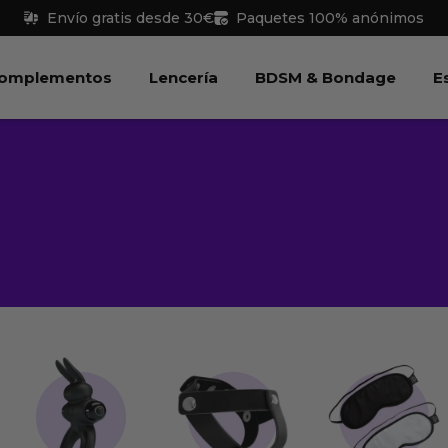
Envío gratis desde 30€
Paquetes 100% anónimos
 Juguetes
Abrir Complementos
Abrir Lencería
Abri
omplementos
Lencería
BDSM & Bondage
E