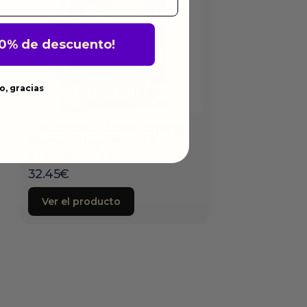
10% de descuento!
o, gracias
Calzoncillo/Boxer Shorts
Horny Strapon Talla
XL/XXL Unisex
32.45
€
Ver el producto