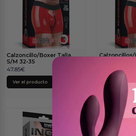
Calzoncillo/Boxer Talla
Calzoncillos/
S/M 32-35
M/L 36-39
47.85
€
47.85
€
Ver el producto
Ver el produc