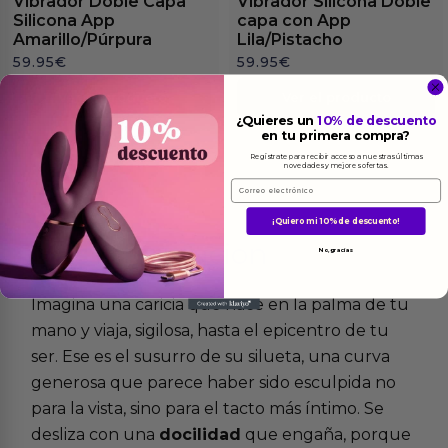
Vibrador Doble Capa
Vibrador Silicona Doble
Silicona App
capa con App
Amarillo/Púrpura
Lila/Pistacho
59.95
€
59.95
€
Ver el producto
Ver el producto
¿Quieres un
10% de descuento
en tu primera compra?
Regístrate para recibir acceso a nuestras últimas
novedades y mejores ofertas.
Email
¡Quiero mi 10% de descuento!
Más
informacion
No, gracias
Imagina una caricia que nace en la palma de tu
mano y viaja, sigilosa, hasta el epicentro de tu
ser. Ese es el susurro de su silueta, una curva
generosa que parece haber sido esculpida no
para la vista, sino para el tacto más íntimo. Se
desliza con una
docilidad
que engaña, porque