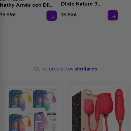
Dildo Nature 7
Nathy Arnés con Dildo
Silicona Líquida
Desmontable
Natural
39.50
€
39.95
€
Otros productos
similares