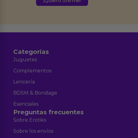
Derechos de Acceso, Rectificación, Limitación, Oposición o Supresión de los
datos en el correo hola@erotiks.es. Para más información consulta nuestro
Aviso legal
Política de Privacidad
y nuestra
.
Categorías
Juguetes
Complementos
Lencería
BDSM & Bondage
Esenciales
Preguntas frecuentes
Sobre Erotiks
Sobre los envíos