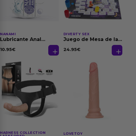
NANAMI
DIVERTY SEX
Lubricante Anal
Juego de Mesa de las
Relajante Extra
Fantasias
Dilatación Base Agua
10.95
€
24.95
€
150 ml
HARNESS COLLECTION
LOVETOY
LATETOBED