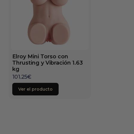
Elroy Mini Torso con
Thrusting y Vibración 1.63
kg
101.25
€
Ver el producto