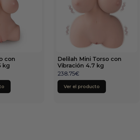
so con
Delilah Mini Torso con
5 kg
Vibración 4.7 kg
238.75
€
to
Ver el producto