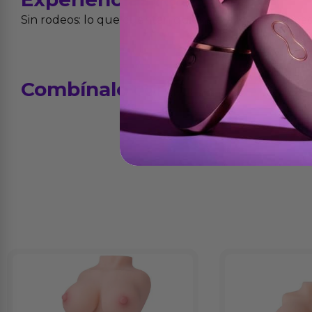
Sin rodeos: lo que cuentan quienes ya lo han proba
Combínalo
con...