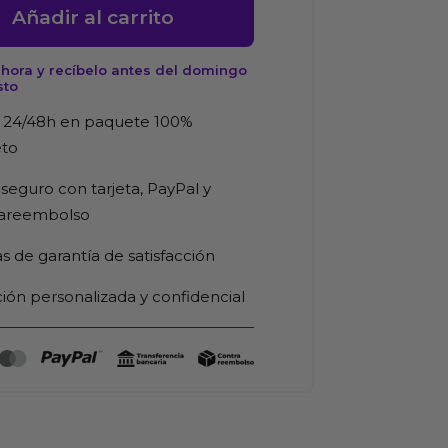
Añadir al carrito
hora y recíbelo antes del domingo
sto
d
 24/48h en paquete 100%
eto
seguro con tarjeta, PayPal y
rareembolso
as de garantía de satisfacción
ión personalizada y confidencial