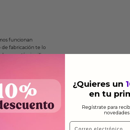
mos funcionan
de fabricación te lo
de garantía significa que
s de fabricación durante
ido.
¿Quieres un
a para devolver productos
en tu pr
gusten o no los quieras.
ca de devoluciones.
Regístrate para recib
novedades 
Email