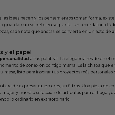
 las ideas nacen y los pensamientos toman forma, existe
ura guardan un secreto en su punta, un recordatorio lúdic
zas, cada nota que anotas, se convierte en un acto de
a
 y el papel
personalidad
a tus palabras. La elegancia reside en el m
mento de conexión contigo misma. Es la chispa que enc
esa, listo para inspirar tus proyectos más personales o
ntura de expresar quién eres, sin filtros. Una pieza de 
ra mujer
y nuestra selección de
artículos para el hogar
, 
endo lo ordinario en extraordinario.