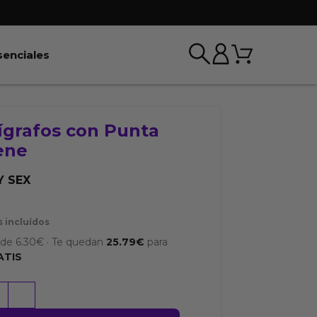
Carrito
r BDSM & Bondage
Abrir Esenciales
senciales
ígrafos con Punta
ene
Y SEX
€
 incluídos
sde
6.30
€
·
Te quedan
25.79
€
para
ATIS
+
os