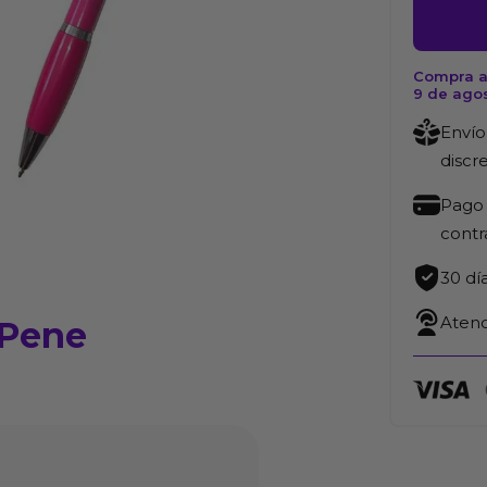
con
Punta
de
Compra a
9 de ago
Pene
cantida
Envío
discr
Pago 
cont
30 dí
Atenc
 Pene