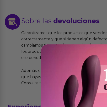
Sobre las
devoluciones
Garantizamos que los productos que vende
correctamente y que si tienen algún defecto 
cambiamos sin costo alguno. La ley de 2 años 
los productos tienen garantía contra defecto
ese periodo pero no por mal uso o uso indeb
Además, dispones de 15 días desde la entreg
que hayas recibido y que simplemente no te 
Consulta todos los detalles en nuestra políti
Experiencias
reales