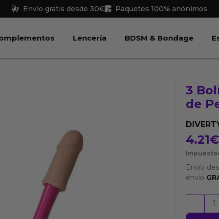
Envío gratis desde 30€
Paquetes 100% anónimos
 Juguetes
Abrir Complementos
Abrir Lencería
Abri
omplementos
Lencería
BDSM & Bondage
E
3 Bol
de P
DIVERT
4.21
Impuestos
Envío de
envío
GR
3
-
Bolígraf