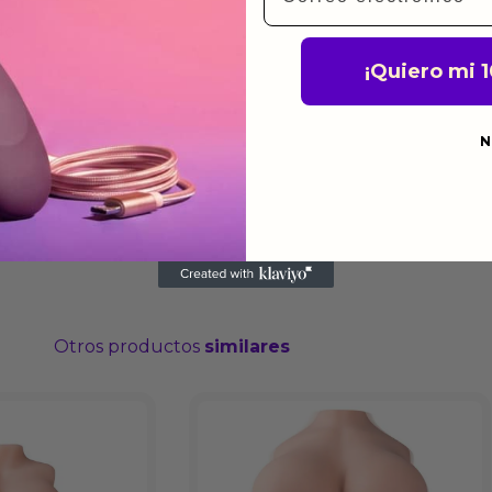
do
¡Quiero mi 
N
Otros productos
similares