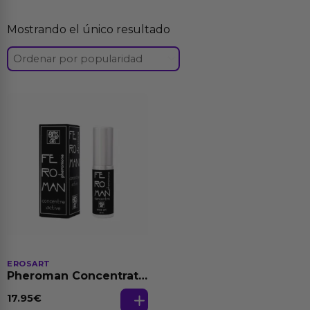
Mostrando el único resultado
EROSART
Pheroman Concentrate
Feromonas Sin Aroma
20 ml
17.95
€