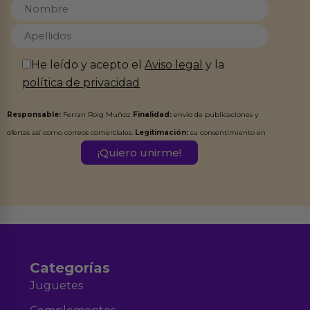
He leído y acepto el
Aviso legal
y la
política de privacidad
Responsable:
Ferran Roig Muñoz
Finalidad:
envío de publicaciones y
ofertas así como correos comerciales.
Legitimación:
su consentimiento en
este formulario.
Destinatarios:
Ferran Roig Muñoz. Podrás ejercer tus
Derechos de Acceso, Rectificación, Limitación, Oposición o Supresión de los
datos en el correo hola@erotiks.es. Para más información consulta nuestro
Aviso legal
Política de Privacidad
y nuestra
.
Categorías
Juguetes