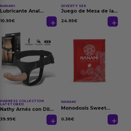
NANAMI
DIVERTY SEX
Lubricante Anal
Juego de Mesa de las
Relajante Extra
Fantasias
Dilatación Base Agua
10.95
€
24.95
€
150 ml
HARNESS COLLECTION
NANAMI
LATETOBED
Monodosis Sweet
Nathy Arnés con Dildo
Strawberry - Fresa
Desmontable
Base Agua 4 ml
0.36
€
39.95
€