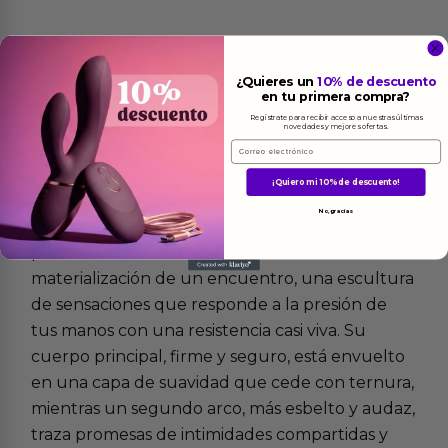
¿Quieres un
10% de descuento
en tu primera compra?
Más
informacion
Regístrate para recibir acceso a nuestras últimas
novedades y mejores ofertas.
Email
Imagina un susurro que recorre tu piel,
¡Quiero mi 10% de descuento!
anticipando el contacto de una forma diseñada
No, gracias
para despertar la memoria más ancestral del
placer. No es solo un objeto; es la
materialización de un encuentro, una escultura
de sensaciones que responde a la presión de
tus manos con una resistencia casi viva. Su
cuerpo principal, firme y seguro, está envuelto
en una capa de suavidad que cede con ternura,
mientras un segundo arco, más esbelto y audaz,
traza promesas de intimidades compartidas y