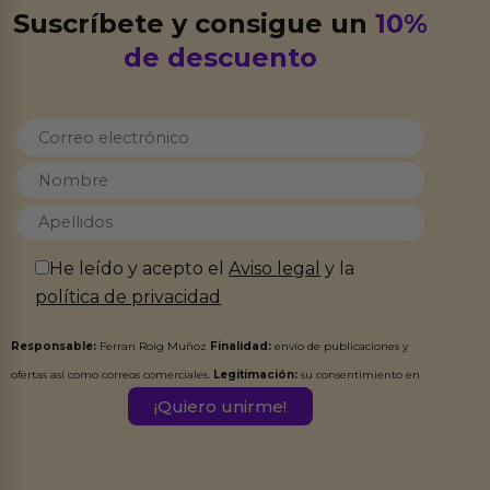
Suscríbete y consigue un
10%
de descuento
He leído y acepto el
Aviso legal
y la
política de privacidad
Responsable:
Ferran Roig Muñoz
Finalidad:
envío de publicaciones y
ofertas así como correos comerciales.
Legitimación:
su consentimiento en
este formulario.
Destinatarios:
Ferran Roig Muñoz. Podrás ejercer tus
Derechos de Acceso, Rectificación, Limitación, Oposición o Supresión de los
datos en el correo hola@erotiks.es. Para más información consulta nuestro
Aviso legal
Política de Privacidad