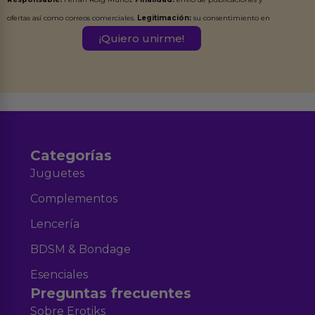
ofertas así como correos comerciales.
Legitimación:
su consentimiento en
este formulario.
Destinatarios:
Ferran Roig Muñoz. Podrás ejercer tus
Derechos de Acceso, Rectificación, Limitación, Oposición o Supresión de los
datos en el correo hola@erotiks.es. Para más información consulta nuestro
Aviso legal
Política de Privacidad
y nuestra
.
Categorías
Juguetes
Complementos
Lencería
BDSM & Bondage
Esenciales
Preguntas frecuentes
Sobre Erotiks