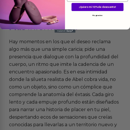
¡Quiero mi 10% de descuento!
No, gracias
Más
informacion
Hay momentos en los que el deseo reclama
algo más que una simple caricia; pide una
presencia que dialogue con la profundidad del
cuerpo, un ritmo que imite la cadencia de un
encuentro apasionado. Es en esa intimidad
donde la silueta realista de Abel cobra vida, no
como un objeto, sino como un cómplice que
comprende la anatomía del éxtasis. Cada giro
lento y cada empuje profundo están diseñados
para narrar una historia de placer en tu piel,
despertando ecos de sensaciones que creías
conocidas para llevarlas a un territorio nuevo y