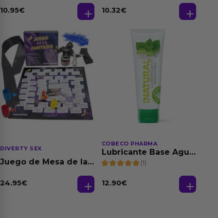
Relajante Extra
de 3 Ud
Dilatación Base Agua
10.95
€
10.32
€
150 ml
COBECO PHARMA
DIVERTY SEX
Lubricante Base Agua
100% Natural 125 ml
Juego de Mesa de las
(1)
Fantasias
24.95
€
12.90
€