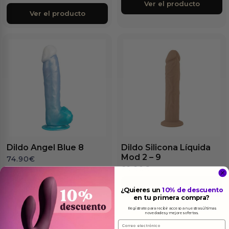
Ver el producto
Ver el producto
Dildo Angel Blue 8
Dildo Silicona Líquida
Mod 2 – 9
74.90
€
69.90
€
Ver el producto
Ver el producto
¿Quieres un
10% de descuento
en tu primera compra?
Regístrate para recibir acceso a nuestras últimas
novedades y mejores ofertas.
Email