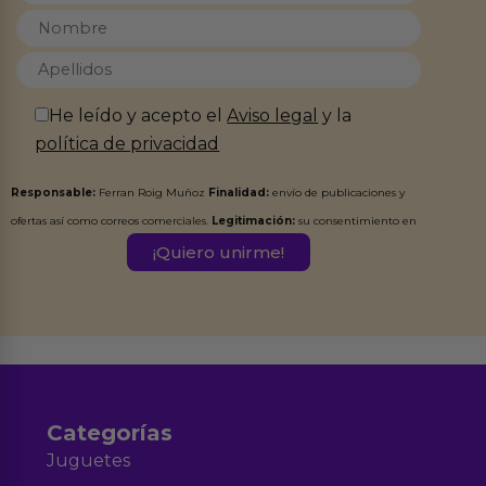
He leído y acepto el
Aviso legal
y la
política de privacidad
Responsable:
Ferran Roig Muñoz
Finalidad:
envío de publicaciones y
ofertas así como correos comerciales.
Legitimación:
su consentimiento en
este formulario.
Destinatarios:
Ferran Roig Muñoz. Podrás ejercer tus
Derechos de Acceso, Rectificación, Limitación, Oposición o Supresión de los
datos en el correo hola@erotiks.es. Para más información consulta nuestro
Aviso legal
Política de Privacidad
y nuestra
.
Categorías
Juguetes