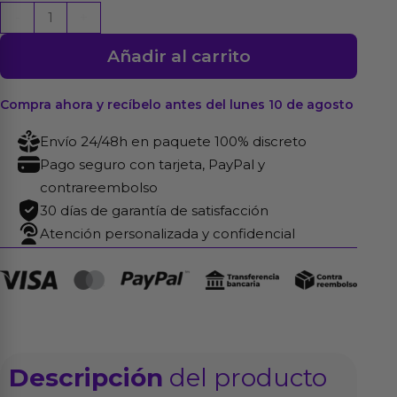
Abner
-
+
Huevo
Añadir al carrito
Vibrador
con
App
Compra ahora y recíbelo antes del lunes 10 de agosto
Lila
Envío 24/48h en paquete 100% discreto
cantidad
Pago seguro con tarjeta, PayPal y
contrareembolso
30 días de garantía de satisfacción
Atención personalizada y confidencial
Descripción
del producto