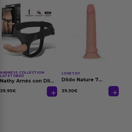
HARNESS COLLECTION
LOVETOY
LATETOBED
Dildo Nature 7
Nathy Arnés con Dildo
Silicona Líquida
Desmontable
Natural
39.50
€
39.95
€