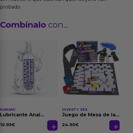
probado
Combínalo
con...
NANAMI
DIVERTY SEX
Lubricante Anal
Juego de Mesa de las
Relajante Extra
Fantasias
Dilatación Base Agua
10.95
€
24.95
€
150 ml