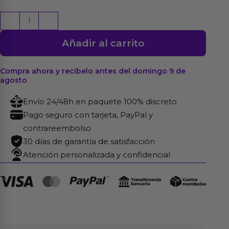
Aceite
-
+
de
Añadir al carrito
Masaje
Aroma
Caramelo
Compra ahora y recíbelo antes del domingo 9 de
agosto
50
ml
Envío 24/48h en paquete 100% discreto
cantidad
Pago seguro con tarjeta, PayPal y
contrareembolso
30 días de garantía de satisfacción
Atención personalizada y confidencial