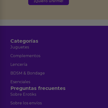
este formulario.
Destinatarios:
Ferran Roig Muñoz. Podrás ejercer tus
Derechos de Acceso, Rectificación, Limitación, Oposición o Supresión de los
datos en el correo hola@erotiks.es. Para más información consulta nuestro
Aviso legal
Política de Privacidad
y nuestra
.
Categorías
Juguetes
Complementos
Lencería
BDSM & Bondage
Esenciales
Preguntas frecuentes
Sobre Erotiks
Sobre los envíos