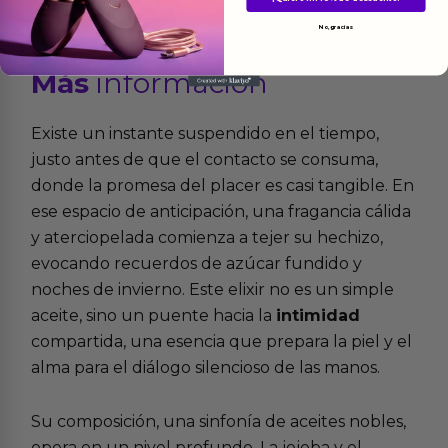
No, gracias
Más
informacion
Existe un instante suspendido en el tiempo,
justo antes de que el contacto se consuma,
donde la promesa del placer es casi tangible. En
ese espacio de anticipación, una fragancia cálida
y aterciopelada comienza a tejer su hechizo,
evocando recuerdos de azúcar fundido y
noches de invierno. Este elixir no es un simple
aceite, sino un puente hacia la
intimidad
compartida, una esencia que prepara la piel y el
alma para el diálogo silencioso de las manos.
Su composición, una sinfonía de aceites nobles,
opera en un nivel profundo. La jojoba y el