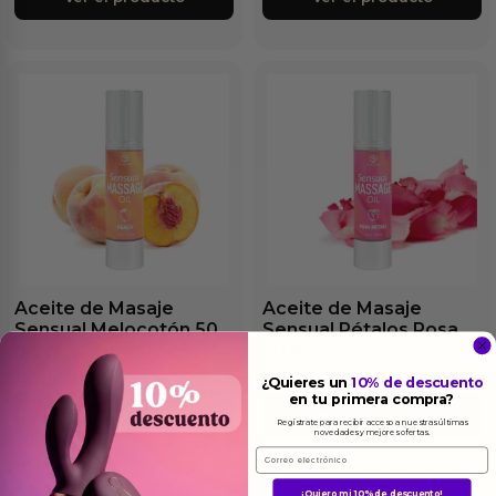
Aceite de Masaje
Aceite de Masaje
Sensual Melocotón 50
Sensual Pétalos Rosa
ml.
50 ml.
14.50
€
14.50
€
¿Quieres un
10% de descuento
en tu primera compra?
Ver el producto
Ver el producto
Regístrate para recibir acceso a nuestras últimas
novedades y mejores ofertas.
Email
¡Quiero mi 10% de descuento!