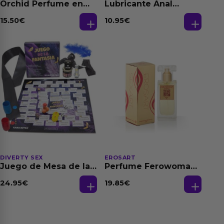
Orchid Perfume en
Lubricante Anal
Aceite con
Relajante Extra
Feromonas 20 ml
Dilatación Base Agua
15.50
€
10.95
€
150 ml
DIVERTY SEX
EROSART
Juego de Mesa de las
Perfume Ferowoman
Fantasias
50 ml
24.95
€
19.85
€