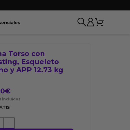
Carrito
r BDSM & Bondage
Abrir Esenciales
senciales
na Torso con
sting, Esqueleto
no y APP 12.73 kg
50
€
 incluídos
ATIS
+