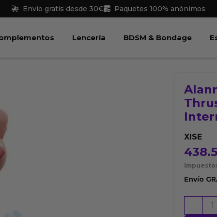
Envío gratis desde 30€
Paquetes 100% anónimos
 Juguetes
Abrir Complementos
Abrir Lencería
Abri
omplementos
Lencería
BDSM & Bondage
E
Alan
Thru
Inter
XISE
438.
Impuestos
Envío
GR
Alanna
-
Torso