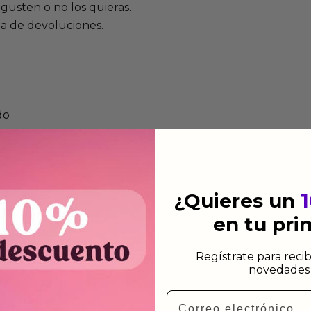
gusten o no los quieras.
ca de devoluciones.
do
¿Quieres un
en tu pr
Regístrate para recib
novedades 
Email