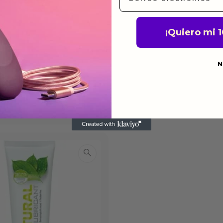
¡Quiero mi 
N
 Orales Caja de 3 Ud