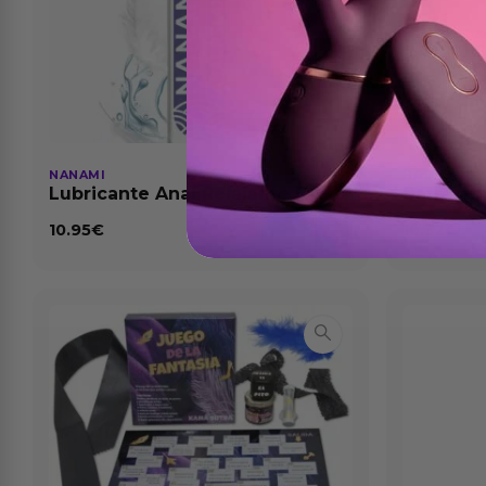
NANAMI
BODY ARS
Lubricante Anal Relajante Extra
Barreras
Dilatación Base Agua 150 ml
10.95
€
10.32
€