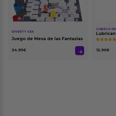
COBECO P
DIVERTY SEX
Lubrican
Natural 1
Juego de Mesa de las Fantasias
24.95
€
12.90
€