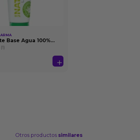
HARMA
te Base Agua 100%
25 ml
(1)
Otros productos
similares