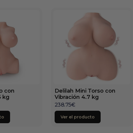
so con
Delilah Mini Torso con
5 kg
Vibración 4.7 kg
238.75
€
to
Ver el producto