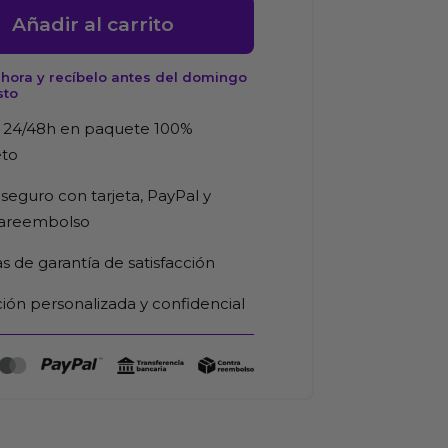
Añadir al carrito
g,
to
hora y recíbelo antes del domingo
sto
 24/48h en paquete 100%
eto
seguro con tarjeta, PayPal y
rareembolso
d
as de garantía de satisfacción
ión personalizada y confidencial