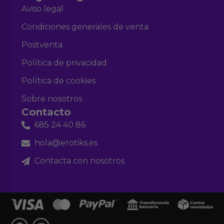
Aviso legal
Condiciones generales de venta
Postventa
Política de privacidad
Política de cookies
Sobre nosotros
Contacto
685 24 40 86
hola@erotiks.es
Contacta con nosotros
F
I