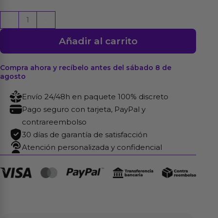
Alfombrilla
-
+
para
Añadir al carrito
Raton
con
Penes
Compra ahora y recíbelo antes del sábado 8 de
agosto
22
x
Envío 24/48h en paquete 100% discreto
18
Pago seguro con tarjeta, PayPal y
cm
contrareembolso
cantidad
30 días de garantía de satisfacción
Atención personalizada y confidencial