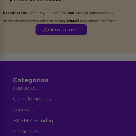
Responsable:
Ferran Roig Muñoz
Finalidad:
envío de publicaciones y
ofertas así como correos comerciales.
Legitimación:
su consentimiento en
este formulario.
Destinatarios:
Ferran Roig Muñoz. Podrás ejercer tus
Derechos de Acceso, Rectificación, Limitación, Oposición o Supresión de los
datos en el correo hola@erotiks.es. Para más información consulta nuestro
Aviso legal
Política de Privacidad
y nuestra
.
Categorías
Juguetes
Complementos
Lencería
BDSM & Bondage
Esenciales