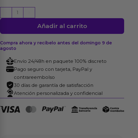
Alfombrilla
-
+
para
Añadir al carrito
Raton
Pechos
22
Compra ahora y recíbelo antes del domingo 9 de
agosto
x
18
Envío 24/48h en paquete 100% discreto
cm
Pago seguro con tarjeta, PayPal y
cantidad
contrareembolso
30 días de garantía de satisfacción
Atención personalizada y confidencial