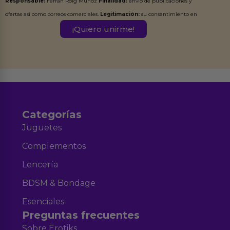
Responsable:
Ferran Roig Muñoz
Finalidad:
envío de publicaciones y
ofertas así como correos comerciales.
Legitimación:
su consentimiento en
este formulario.
Destinatarios:
Ferran Roig Muñoz. Podrás ejercer tus
Derechos de Acceso, Rectificación, Limitación, Oposición o Supresión de los
datos en el correo hola@erotiks.es. Para más información consulta nuestro
Aviso legal
Política de Privacidad
y nuestra
.
Categorías
Juguetes
Complementos
Lencería
BDSM & Bondage
Esenciales
Preguntas frecuentes
Sobre Erotiks