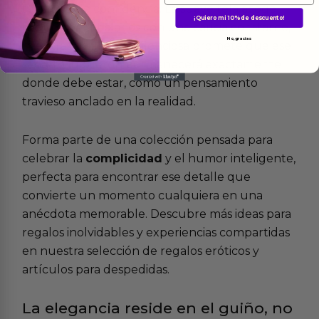
territorio de confidencia. La suave tela acoge
¡Quiero mi 10% de descuento!
tus gestos cotidianos con una caricia constante,
No, gracias
mientras su firmeza silenciosa promete que ese
secreto juguetón permanecerá exactamente
donde debe estar, como un pensamiento
travieso anclado en la realidad.
Forma parte de una colección pensada para
celebrar la
complicidad
y el humor inteligente,
perfecta para encontrar ese detalle que
convierte un momento cualquiera en una
anécdota memorable. Descubre más ideas para
regalos inolvidables y experiencias compartidas
en nuestra selección de
regalos eróticos
y
artículos para
despedidas
.
La elegancia reside en el guiño, no