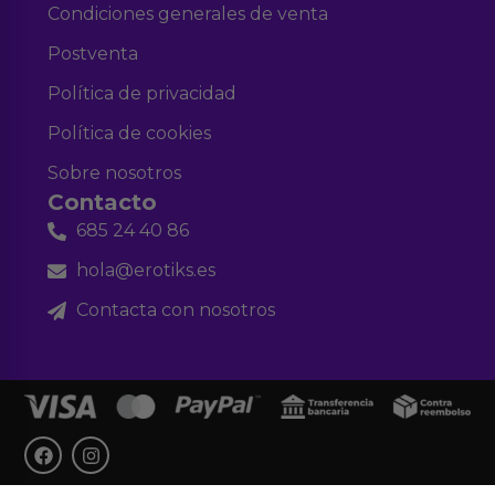
Condiciones generales de venta
Postventa
Política de privacidad
Política de cookies
Sobre nosotros
Contacto
685 24 40 86
hola@erotiks.es
Contacta con nosotros
F
I
a
n
c
s