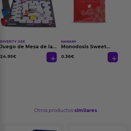
DIVERTY SEX
NANAMI
Juego de Mesa de las
Monodosis Sweet
Fantasias
Strawberry - Fresa
Base Agua 4 ml
24.95
€
0.36
€
Otros productos
similares