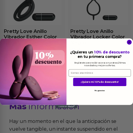
Pretty Love Anillo
Pretty Love Anillo
Vibrador Esther Color
Vibrador Locker Color
Negro
Negro
21.95
€
24.95
€
¿Quieres un
10% de descuento
en tu primera compra?
Ver el producto
Ver el producto
Regístrate para recibir acceso a nuestras últimas
novedades y mejores ofertas.
Email
¡Quiero mi 10% de descuento!
No, gracias
Más
informacion
Hay un momento en el que la anticipación se
vuelve tangible, un instante suspendido en el