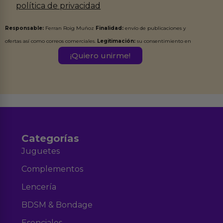
política de privacidad
Responsable:
Ferran Roig Muñoz
Finalidad:
envío de publicaciones y
ofertas así como correos comerciales.
Legitimación:
su consentimiento en
este formulario.
Destinatarios:
Ferran Roig Muñoz. Podrás ejercer tus
Derechos de Acceso, Rectificación, Limitación, Oposición o Supresión de los
datos en el correo hola@erotiks.es. Para más información consulta nuestro
Aviso legal
Política de Privacidad
y nuestra
.
Categorías
Juguetes
Complementos
Lencería
BDSM & Bondage
Esenciales