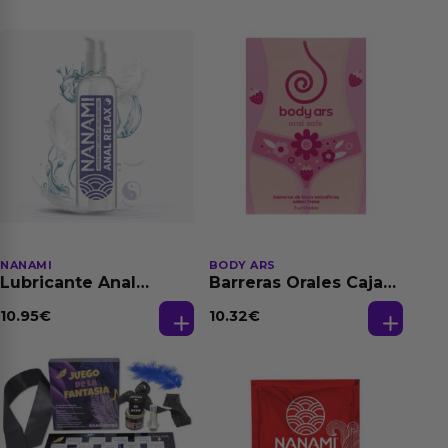
NANAMI
BODY ARS
Lubricante Anal
Barreras Orales Caja
Relajante Extra
de 3 Ud
Dilatación Base Agua
10.95
€
10.32
€
150 ml