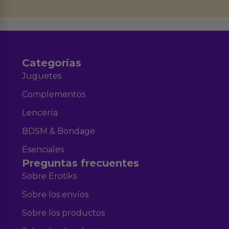
datos en el correo hola@erotiks.es. Para más información consulta nuestro
Aviso legal
Política de Privacidad
y nuestra
.
Categorías
Juguetes
Complementos
Lencería
BDSM & Bondage
Esenciales
Preguntas frecuentes
Sobre Erotiks
Sobre los envíos
Sobre los productos