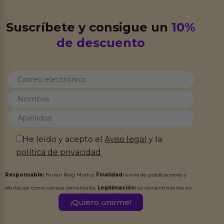
Suscríbete y consigue un
10%
de descuento
He leído y acepto el
Aviso legal
y la
política de privacidad
Responsable:
Ferran Roig Muñoz
Finalidad:
envío de publicaciones y
ofertas así como correos comerciales.
Legitimación:
su consentimiento en
este formulario.
Destinatarios:
Ferran Roig Muñoz. Podrás ejercer tus
Derechos de Acceso, Rectificación, Limitación, Oposición o Supresión de los