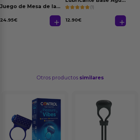
Lubricante Base Agua
100% Natural 125 ml
Juego de Mesa de las
(1)
Fantasias
24.95
€
12.90
€
Otros productos
similares