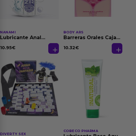
NANAMI
BODY ARS
Lubricante Anal
Barreras Orales Caja
Relajante Extra
de 3 Ud
Dilatación Base Agua
10.95
€
10.32
€
150 ml
COBECO PHARMA
DIVERTY SEX