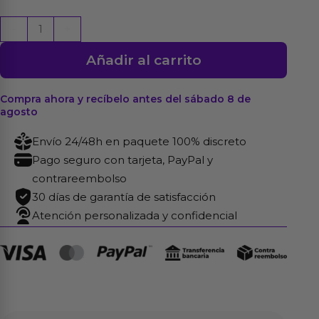
Anillo
-
+
para
Añadir al carrito
el
Pene
Poligonal
Compra ahora y recíbelo antes del sábado 8 de
agosto
Súper
Flexible
Envío 24/48h en paquete 100% discreto
2.2
Pago seguro con tarjeta, PayPal y
cm
contrareembolso
Negro
30 días de garantía de satisfacción
cantidad
Atención personalizada y confidencial