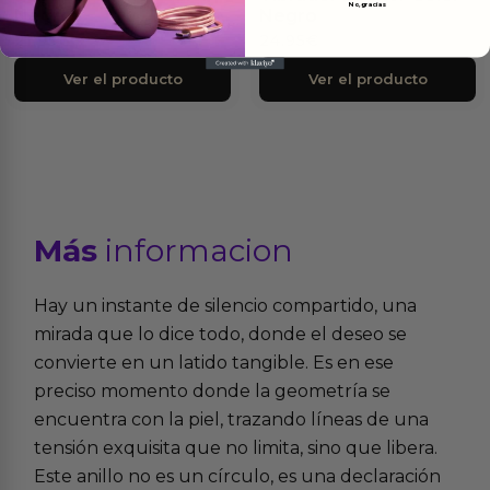
No, gracias
Negro
Negro
21.95
€
24.95
€
Ver el producto
Ver el producto
Más
informacion
Hay un instante de silencio compartido, una
mirada que lo dice todo, donde el deseo se
convierte en un latido tangible. Es en ese
preciso momento donde la geometría se
encuentra con la piel, trazando líneas de una
tensión exquisita que no limita, sino que libera.
Este anillo no es un círculo, es una declaración