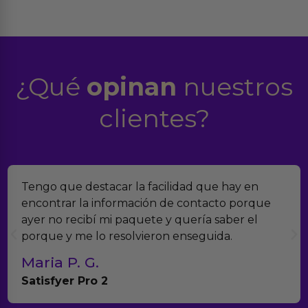
¿Qué
opinan
nuestros
clientes?
estacar la facilidad que hay en
Encontramos E
a información de contacto porque
verdad es qu
bí mi paquete y quería saber el
muchísimos p
 lo resolvieron enseguida.
con el seguim
G.
Teresa y 
ro 2
Anna Huevo 