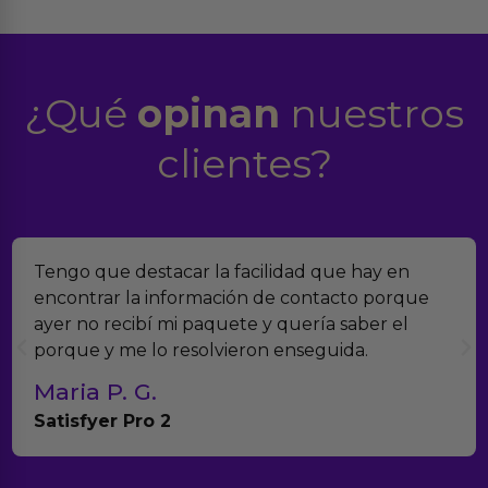
¿Qué
opinan
nuestros
clientes?
car la facilidad que hay en
Encontramos Eroti
formación de contacto porque
verdad es que no
i paquete y quería saber el
muchísimos produ
resolvieron enseguida.
con el seguimient
Teresa y Die
Anna Huevo Vib