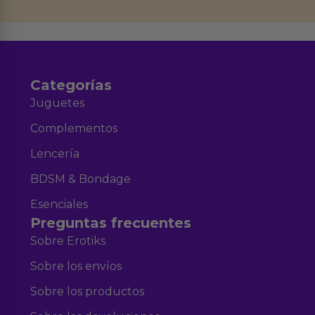
datos en el correo hola@erotiks.es. Para más información consulta nuestro
Aviso legal
Política de Privacidad
y nuestra
.
Categorías
Juguetes
Complementos
Lencería
BDSM & Bondage
Esenciales
Preguntas frecuentes
Sobre Erotiks
Sobre los envíos
Sobre los productos