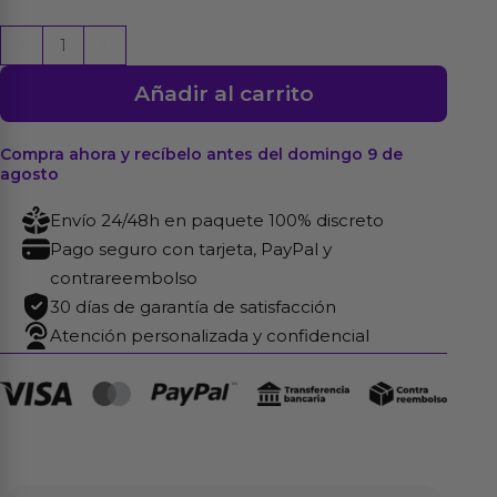
Anillo
-
+
Triple
Añadir al carrito
Silicona
Solida
40/35/32mm
Compra ahora y recíbelo antes del domingo 9 de
agosto
Talla
S
Envío 24/48h en paquete 100% discreto
cantidad
Pago seguro con tarjeta, PayPal y
contrareembolso
30 días de garantía de satisfacción
Atención personalizada y confidencial