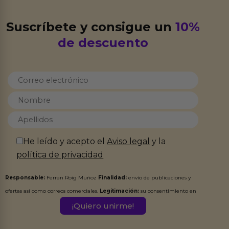
Suscríbete y consigue un
10%
de descuento
He leído y acepto el
Aviso legal
y la
política de privacidad
Responsable:
Ferran Roig Muñoz
Finalidad:
envío de publicaciones y
ofertas así como correos comerciales.
Legitimación:
su consentimiento en
este formulario.
Destinatarios:
Ferran Roig Muñoz. Podrás ejercer tus
Derechos de Acceso, Rectificación, Limitación, Oposición o Supresión de los