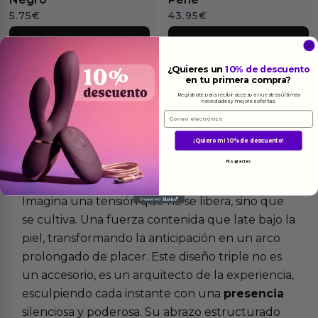
5.75
€
43.95
€
Ver el producto
Ver el producto
¿Quieres un
10% de descuento
en tu primera compra?
Regístrate para recibir acceso a nuestras últimas
novedades y mejores ofertas.
Email
¡Quiero mi 10% de descuento!
Más
informacion
No, gracias
Imagina una tensión que no se libera, sino que
se cultiva. Una fuerza contenida que late bajo la
piel, transformando la anticipación en un arco
prolongado de placer. Este diseño triple no es
un accesorio, es un arquitecto de la experiencia,
esculpiendo cada instante con una
presencia
silenciosa y poderosa. Su abrazo estructurado