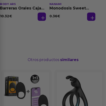
BODY ARS
NANAMI
Barreras Orales Caja
Monodosis Sweet
de 3 Ud
Strawberry - Fresa
Base Agua 4 ml
10.32
€
0.36
€
Otros productos
similares