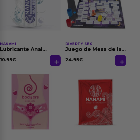
NANAMI
DIVERTY SEX
Lubricante Anal
Juego de Mesa de las
Relajante Extra
Fantasias
Dilatación Base Agua
10.95
€
24.95
€
150 ml