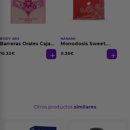
BODY ARS
NANAMI
Barreras Orales Caja
Monodosis Sweet
de 3 Ud
Strawberry - Fresa
Base Agua 4 ml
10.32
€
0.36
€
Otros productos
similares