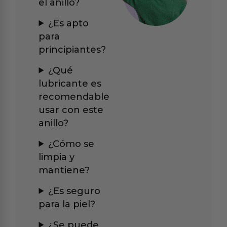
el anillo?
¿Es apto
para
principiantes?
¿Qué
lubricante es
recomendable
usar con este
anillo?
¿Cómo se
limpia y
mantiene?
¿Es seguro
para la piel?
¿Se puede