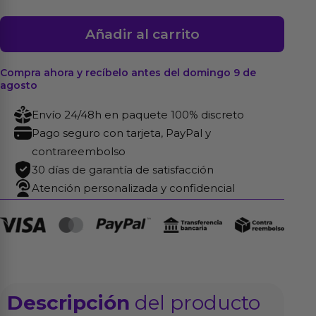
Anillos
Añadir al carrito
para
el
Compra ahora y recíbelo antes del domingo 9 de
Pene
agosto
Ajustable
Envío 24/48h en paquete 100% discreto
cantidad
Pago seguro con tarjeta, PayPal y
contrareembolso
30 días de garantía de satisfacción
Atención personalizada y confidencial
Descripción
del producto