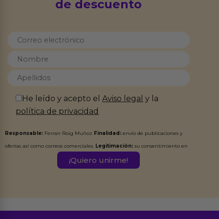
de descuento
He leído y acepto el
Aviso legal
y la
política de privacidad
Responsable:
Ferran Roig Muñoz
Finalidad:
envío de publicaciones y
ofertas así como correos comerciales.
Legitimación:
su consentimiento en
este formulario.
Destinatarios:
Ferran Roig Muñoz. Podrás ejercer tus
Derechos de Acceso, Rectificación, Limitación, Oposición o Supresión de los
datos en el correo hola@erotiks.es. Para más información consulta nuestro
Aviso legal
Política de Privacidad
y nuestra
.