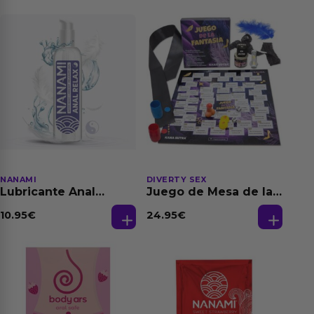
NANAMI
DIVERTY SEX
Lubricante Anal
Juego de Mesa de las
Relajante Extra
Fantasias
Dilatación Base Agua
10.95
€
24.95
€
150 ml