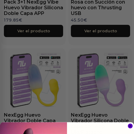
Pack 3+1 NexEgg Vibe
Rosa con Succión con
Huevo Vibrador Silicona
huevo con Thrusting
Doble Capa APP
USB
179.85
€
45.50
€
Ver el producto
Ver el producto
NexEgg Huevo
NexEgg Huevo
Vibrador Doble Capa
Vibrador Silicona Doble
Silicona App
capa con App
Amarillo/Púrpura
Lila/Pistacho