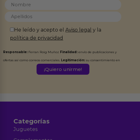
He leído y acepto el
Aviso legal
y la
política de privacidad
Responsable:
Ferran Roig Muñoz
Finalidad:
envío de publicaciones y
ofertas así como correos comerciales.
Legitimación:
su consentimiento en
este formulario.
Destinatarios:
Ferran Roig Muñoz. Podrás ejercer tus
Derechos de Acceso, Rectificación, Limitación, Oposición o Supresión de los
datos en el correo hola@erotiks.es. Para más información consulta nuestro
Aviso legal
Política de Privacidad
y nuestra
.
Categorías
Juguetes