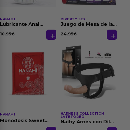
NANAMI
DIVERTY SEX
Lubricante Anal
Juego de Mesa de las
Relajante Extra
Fantasias
Dilatación Base Agua
10.95
€
24.95
€
150 ml
HARNESS COLLECTION
NANAMI
LATETOBED
Monodosis Sweet
Nathy Arnés con Dildo
Strawberry - Fresa
Desmontable
Base Agua 4 ml