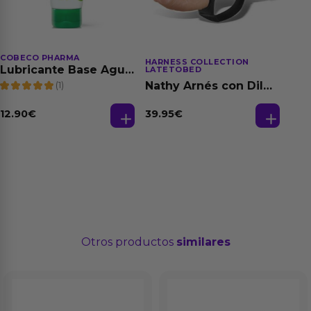
COBECO PHARMA
HARNESS COLLECTION
Lubricante Base Agua
LATETOBED
100% Natural 125 ml
(1)
Nathy Arnés con Dildo
Desmontable
39.95
€
12.90
€
Otros productos
similares