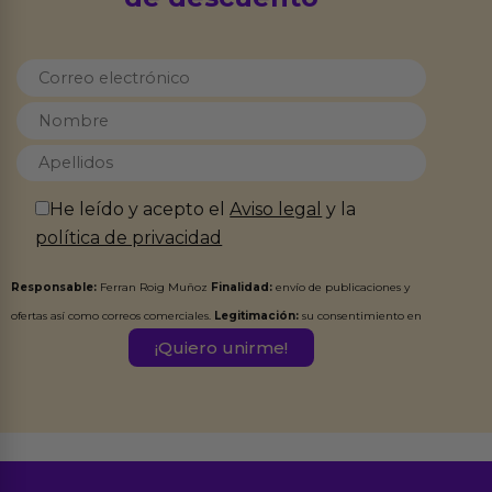
He leído y acepto el
Aviso legal
y la
política de privacidad
Responsable:
Ferran Roig Muñoz
Finalidad:
envío de publicaciones y
ofertas así como correos comerciales.
Legitimación:
su consentimiento en
este formulario.
Destinatarios:
Ferran Roig Muñoz. Podrás ejercer tus
Derechos de Acceso, Rectificación, Limitación, Oposición o Supresión de los
datos en el correo hola@erotiks.es. Para más información consulta nuestro
Aviso legal
Política de Privacidad
y nuestra
.