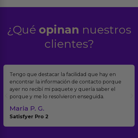
¿Qué
opinan
nuestros
clientes?
car la facilidad que hay en
Encontramos Eroti
formación de contacto porque
verdad es que no
i paquete y quería saber el
muchísimos produ
resolvieron enseguida.
con el seguimient
Teresa y Die
Anna Huevo Vib