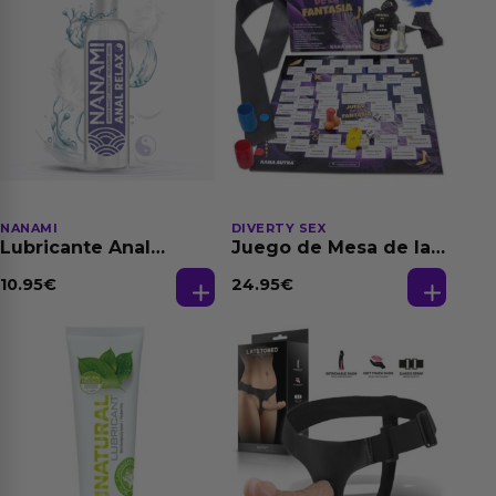
NANAMI
DIVERTY SEX
Lubricante Anal
Juego de Mesa de las
Relajante Extra
Fantasias
Dilatación Base Agua
10.95
€
24.95
€
150 ml