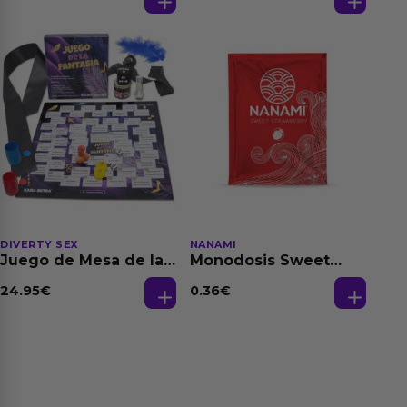
150 ml
DIVERTY SEX
NANAMI
Juego de Mesa de las
Monodosis Sweet
Fantasias
Strawberry - Fresa
Base Agua 4 ml
24.95
€
0.36
€