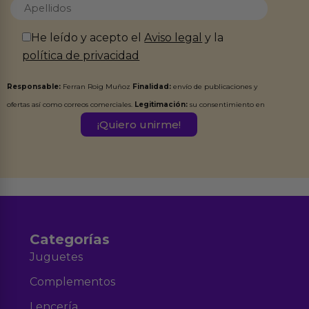
He leído y acepto el
Aviso legal
y la
política de privacidad
Responsable:
Ferran Roig Muñoz
Finalidad:
envío de publicaciones y
ofertas así como correos comerciales.
Legitimación:
su consentimiento en
este formulario.
Destinatarios:
Ferran Roig Muñoz. Podrás ejercer tus
Derechos de Acceso, Rectificación, Limitación, Oposición o Supresión de los
datos en el correo hola@erotiks.es. Para más información consulta nuestro
Aviso legal
Política de Privacidad
y nuestra
.
Categorías
Juguetes
Complementos
Lencería