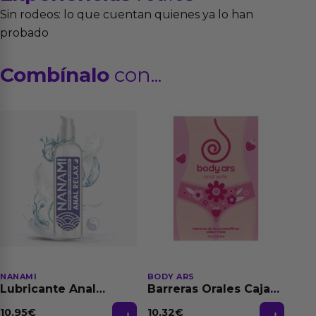
Sin rodeos: lo que cuentan quienes ya lo han
probado
Combínalo
con...
NANAMI
BODY ARS
Lubricante Anal
Barreras Orales Caja
Relajante Extra
de 3 Ud
Dilatación Base Agua
10.95
€
10.32
€