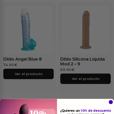
Dildo Angel Blue 8
Dildo Silicona Líquida
Mod 2 – 9
74.90
€
69.90
€
Ver el producto
Ver el producto
¿Quieres un
10% de descuento