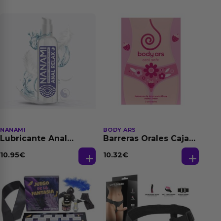
NANAMI
BODY ARS
Lubricante Anal
Barreras Orales Caja
Relajante Extra
de 3 Ud
Dilatación Base Agua
10.95
€
10.32
€
150 ml