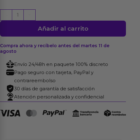
Arnés
-
+
Strap-
Añadir al carrito
On
con
Dildo
Compra ahora y recíbelo antes del martes 11 de
agosto
Hueco
Silicona
Envío 24/48h en paquete 100% discreto
Premium
Pago seguro con tarjeta, PayPal y
Talla
contrareembolso
S
30 días de garantía de satisfacción
Negro
Atención personalizada y confidencial
cantidad