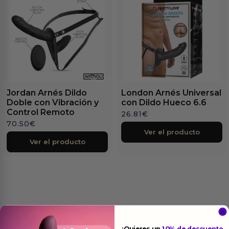
Jordan Arnés Dildo
London Arnés Universal
Doble con Vibración y
con Dildo Hueco 6.6
Control Remoto
26.81
€
70.50
€
Ver el producto
Ver el producto
Más
informacion
¿Quieres un
10% de descuento