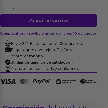
Arnés
-
+
Strap
Añadir al carrito
On
Encaje
con
Compra ahora y recíbelo antes del lunes 10 de agosto
Anillo
Envío 24/48h en paquete 100% discreto
Silicona
Pago seguro con tarjeta, PayPal y
Ajustable
contrareembolso
cantidad
30 días de garantía de satisfacción
Atención personalizada y confidencial
Descripción
del producto