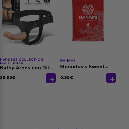
HARNESS COLLECTION
NANAMI
LATETOBED
Monodosis Sweet
Nathy Arnés con Dildo
Strawberry - Fresa
Desmontable
Base Agua 4 ml
0.36
€
39.95
€