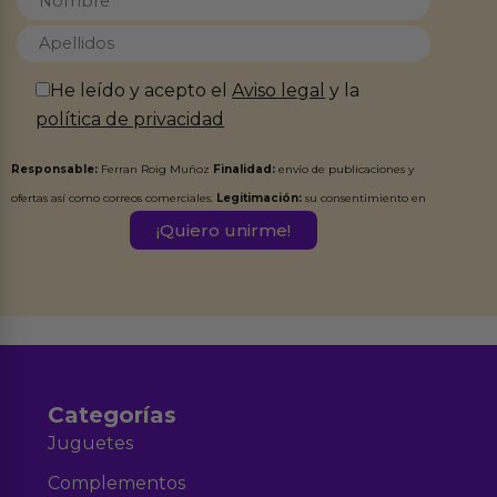
He leído y acepto el
Aviso legal
y la
política de privacidad
Responsable:
Ferran Roig Muñoz
Finalidad:
envío de publicaciones y
ofertas así como correos comerciales.
Legitimación:
su consentimiento en
este formulario.
Destinatarios:
Ferran Roig Muñoz. Podrás ejercer tus
Derechos de Acceso, Rectificación, Limitación, Oposición o Supresión de los
datos en el correo hola@erotiks.es. Para más información consulta nuestro
Aviso legal
Política de Privacidad
y nuestra
.
Categorías
Juguetes
Complementos