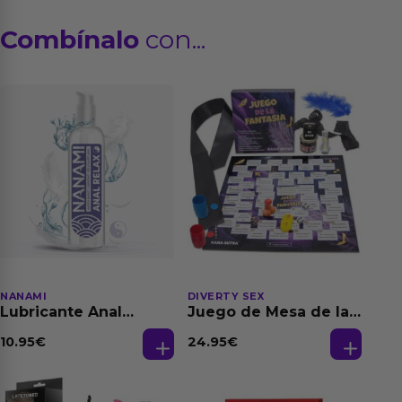
Combínalo
con...
NANAMI
DIVERTY SEX
Lubricante Anal
Juego de Mesa de las
Relajante Extra
Fantasias
Dilatación Base Agua
10.95
€
24.95
€
150 ml