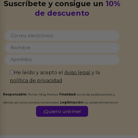
Suscríbete y consigue un
10%
de descuento
He leído y acepto el
Aviso legal
y la
política de privacidad
Responsable:
Ferran Roig Muñoz
Finalidad:
envío de publicaciones y
ofertas así como correos comerciales.
Legitimación:
su consentimiento en
este formulario.
Destinatarios:
Ferran Roig Muñoz. Podrás ejercer tus
Derechos de Acceso, Rectificación, Limitación, Oposición o Supresión de los
datos en el correo hola@erotiks.es. Para más información consulta nuestro
Aviso legal
Política de Privacidad
y nuestra
.