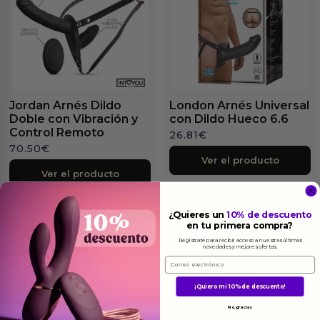
Jordan Arnés Dildo
London Arnés Universal
Doble con Vibración y
con Dildo Hueco 6.6
Control Remoto
26.81
€
70.50
€
Ver el producto
Ver el producto
¿Quieres un
10% de descuento
en tu primera compra?
Regístrate para recibir acceso a nuestras últimas
novedades y mejores ofertas.
Email
Más
informacion
¡Quiero mi 10% de descuento!
No, gracias