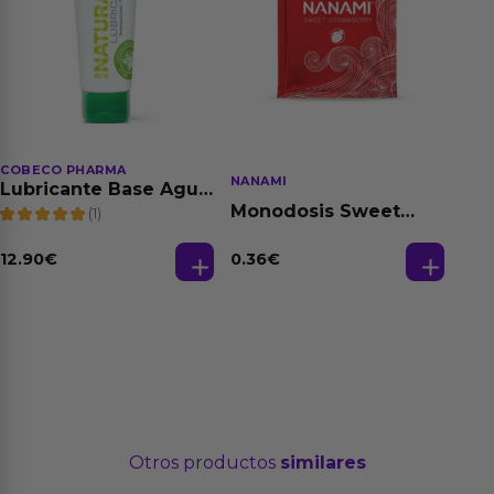
COBECO PHARMA
NANAMI
Lubricante Base Agua
100% Natural 125 ml
Monodosis Sweet
(1)
Strawberry - Fresa
Base Agua 4 ml
12.90
€
0.36
€
Otros productos
similares