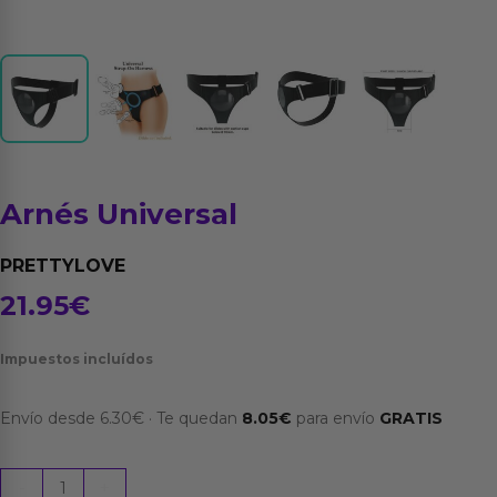
Arnés Universal
PRETTYLOVE
21.95
€
Impuestos incluídos
Envío desde
6.30
€
·
Te quedan
8.05
€
para envío
GRATIS
Arnés
-
+