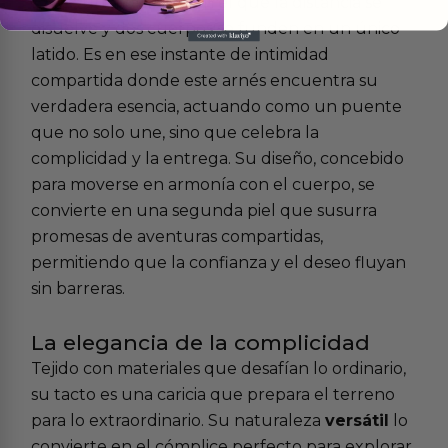
Existe un momento en el que la distancia se
disuelve y dos cuerpos se funden en un único
latido. Es en ese instante de intimidad
compartida donde este arnés encuentra su
verdadera esencia, actuando como un puente
que no solo une, sino que celebra la
complicidad y la entrega. Su diseño, concebido
para moverse en armonía con el cuerpo, se
convierte en una segunda piel que susurra
promesas de aventuras compartidas,
permitiendo que la confianza y el deseo fluyan
sin barreras.
La elegancia de la complicidad
Tejido con materiales que desafían lo ordinario,
su tacto es una caricia que prepara el terreno
para lo extraordinario. Su naturaleza
versátil
lo
convierte en el cómplice perfecto para explorar