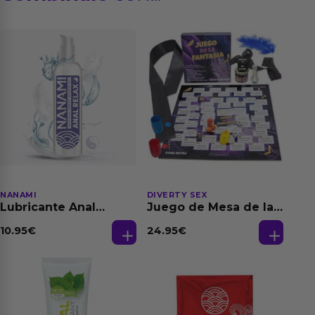
NANAMI
DIVERTY SEX
Lubricante Anal
Juego de Mesa de las
Relajante Extra
Fantasias
Dilatación Base Agua
10.95
€
24.95
€
150 ml