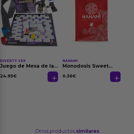
DIVERTY SEX
NANAMI
Juego de Mesa de las
Monodosis Sweet
Fantasias
Strawberry - Fresa
Base Agua 4 ml
24.95
€
0.36
€
Otros productos
similares