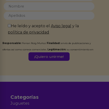
He leído y acepto el
Aviso legal
y la
política de privacidad
Responsable:
Ferran Roig Muñoz
Finalidad:
envío de publicaciones y
ofertas así como correos comerciales.
Legitimación:
su consentimiento en
este formulario.
Destinatarios:
Ferran Roig Muñoz. Podrás ejercer tus
Derechos de Acceso, Rectificación, Limitación, Oposición o Supresión de los
datos en el correo hola@erotiks.es. Para más información consulta nuestro
Aviso legal
Política de Privacidad
y nuestra
.
Categorías
Juguetes