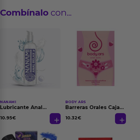
Combínalo
con...
NANAMI
BODY ARS
Lubricante Anal
Barreras Orales Caja
Relajante Extra
de 3 Ud
Dilatación Base Agua
10.95
€
10.32
€
150 ml