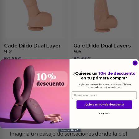
Cade Dildo Dual Layer
Gale Dildo Dual Layers
9.2
9.6
80.65
€
80.65
€
Ver el producto
Ver el producto
¿Quieres un
10% de descuento
en tu primera compra?
Regístrate para recibir acceso a nuestras últimas
novedades y mejores ofertas.
Email
¡Quiero mi 10% de descuento!
No, gracias
Más
informacion
Imagina un paisaje de sensaciones donde la piel