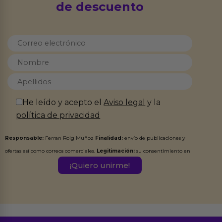
de descuento
He leído y acepto el
Aviso legal
y la
política de privacidad
Responsable:
Ferran Roig Muñoz
Finalidad:
envío de publicaciones y
ofertas así como correos comerciales.
Legitimación:
su consentimiento en
este formulario.
Destinatarios:
Ferran Roig Muñoz. Podrás ejercer tus
Derechos de Acceso, Rectificación, Limitación, Oposición o Supresión de los
datos en el correo hola@erotiks.es. Para más información consulta nuestro
Aviso legal
Política de Privacidad
y nuestra
.