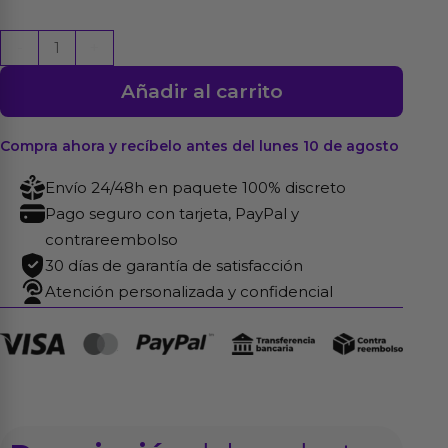
Aura
-
+
Masajeador
Añadir al carrito
con
Pantalla
Digital,
Compra ahora y recíbelo antes del lunes 10 de agosto
Gran
Envío 24/48h en paquete 100% discreto
Tamaño
Pago seguro con tarjeta, PayPal y
y
contrareembolso
Potencia
30 días de garantía de satisfacción
29.5
Atención personalizada y confidencial
cm
cantidad