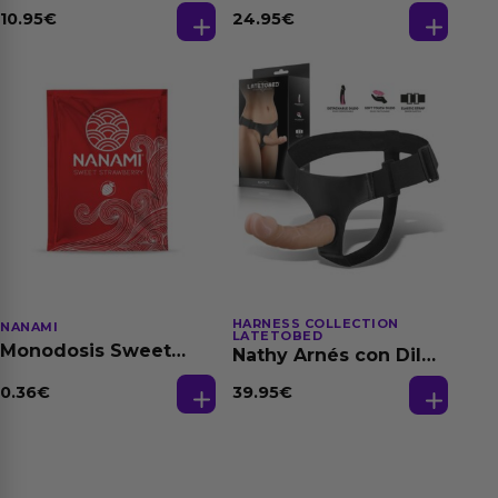
Dilatación Base Agua
10.95
€
24.95
€
150 ml
HARNESS COLLECTION
NANAMI
LATETOBED
Monodosis Sweet
Nathy Arnés con Dildo
Strawberry - Fresa
Desmontable
Base Agua 4 ml
0.36
€
39.95
€