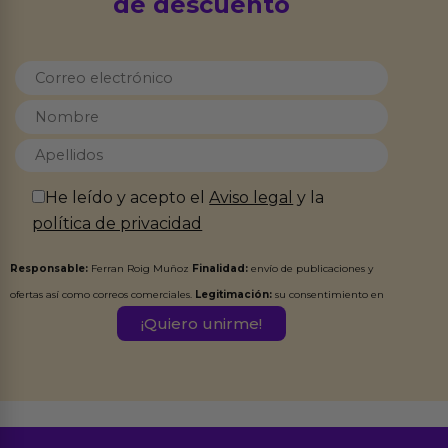
de descuento
He leído y acepto el
Aviso legal
y la
política de privacidad
Responsable:
Ferran Roig Muñoz
Finalidad:
envío de publicaciones y
ofertas así como correos comerciales.
Legitimación:
su consentimiento en
este formulario.
Destinatarios:
Ferran Roig Muñoz. Podrás ejercer tus
Derechos de Acceso, Rectificación, Limitación, Oposición o Supresión de los
datos en el correo hola@erotiks.es. Para más información consulta nuestro
Aviso legal
Política de Privacidad
y nuestra
.