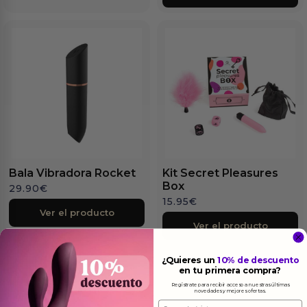
Bala Vibradora Rocket
Kit Secret Pleasures
Box
29.90
€
15.95
€
Ver el producto
Ver el producto
¿Quieres un
10% de descuento
en tu primera compra?
Regístrate para recibir acceso a nuestras últimas
novedades y mejores ofertas.
Email