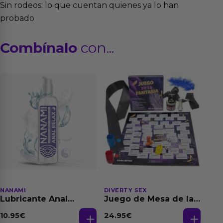
Sin rodeos: lo que cuentan quienes ya lo han
probado
Combínalo
con...
NANAMI
DIVERTY SEX
Lubricante Anal
Juego de Mesa de las
Relajante Extra
Fantasias
Dilatación Base Agua
10.95
€
24.95
€
150 ml