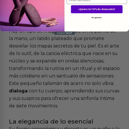
¡Quiero mi 10% de descuento!
Más
informacion
No, gracias
Hay un tipo de magia que cabe en la palma de
la mano, un latido plateado que promete
desvelar los mapas secretos de tu piel. Es el arte
de lo sutil, de la caricia eléctrica que nace en su
núcleo y se expande en ondas silenciosas,
transformando la rutina en un ritual y el espacio
más cotidiano en un santuario de sensaciones.
Este pequeño talismán de acero no solo vibra;
dialoga
con tu cuerpo, aprendiendo sus curvas
y sus suspiros para ofrecer una sinfonía íntima
de siete movimientos.
La elegancia de lo esencial
Su forma ergonómica y discreta es un guiño a la