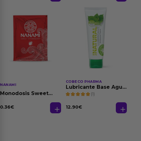
COBECO PHARMA
NANAMI
Lubricante Base Agua
100% Natural 125 ml
Monodosis Sweet
(1)
Strawberry - Fresa
Base Agua 4 ml
0.36
€
12.90
€