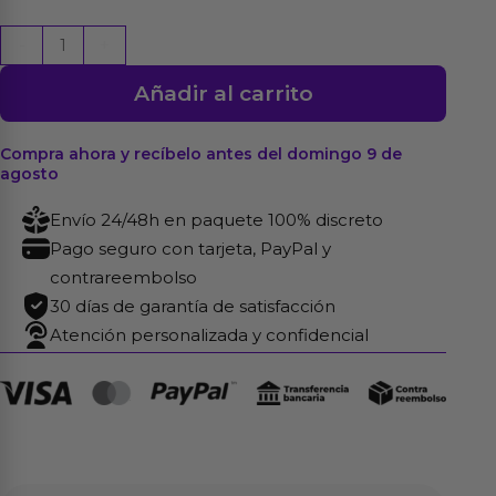
Bala
-
+
Vibradora
Añadir al carrito
Hi-
Basic
5.8
Compra ahora y recíbelo antes del domingo 9 de
agosto
x
1.8
Envío 24/48h en paquete 100% discreto
cm
Pago seguro con tarjeta, PayPal y
Plata
contrareembolso
cantidad
30 días de garantía de satisfacción
Atención personalizada y confidencial