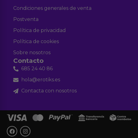
Condiciones generales de venta
Postventa
Política de privacidad
Política de cookies
Sobre nosotros
Contacto
685 24 40 86
hola@erotiks.es
Contacta con nosotros
F
I
a
n