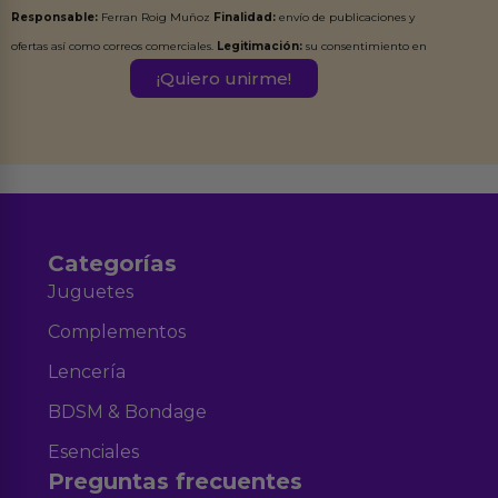
Responsable:
Ferran Roig Muñoz
Finalidad:
envío de publicaciones y
ofertas así como correos comerciales.
Legitimación:
su consentimiento en
este formulario.
Destinatarios:
Ferran Roig Muñoz. Podrás ejercer tus
Derechos de Acceso, Rectificación, Limitación, Oposición o Supresión de los
datos en el correo hola@erotiks.es. Para más información consulta nuestro
Aviso legal
Política de Privacidad
y nuestra
.
Categorías
Juguetes
Complementos
Lencería
BDSM & Bondage
Esenciales
Preguntas frecuentes