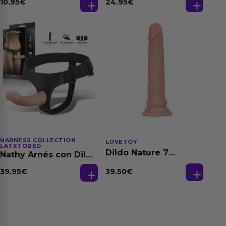
Dilatación Base Agua
10.95
€
24.95
€
150 ml
HARNESS COLLECTION
LOVETOY
LATETOBED
Dildo Nature 7
Nathy Arnés con Dildo
Silicona Líquida
Desmontable
Natural
39.50
€
39.95
€