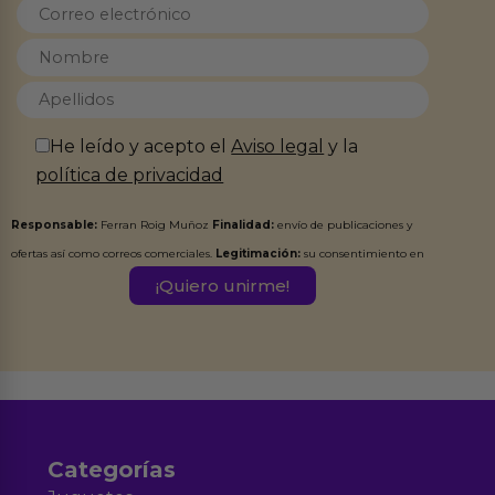
He leído y acepto el
Aviso legal
y la
política de privacidad
Responsable:
Ferran Roig Muñoz
Finalidad:
envío de publicaciones y
ofertas así como correos comerciales.
Legitimación:
su consentimiento en
este formulario.
Destinatarios:
Ferran Roig Muñoz. Podrás ejercer tus
Derechos de Acceso, Rectificación, Limitación, Oposición o Supresión de los
datos en el correo hola@erotiks.es. Para más información consulta nuestro
Aviso legal
Política de Privacidad
y nuestra
.
Categorías