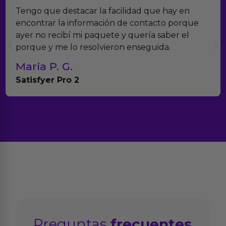
o que destacar la facilidad que hay en
Encon
ntrar la información de contacto porque
verda
 no recibí mi paquete y quería saber el
muchí
ue y me lo resolvieron enseguida.
con e
ia P. G.
Tere
sfyer Pro 2
Anna
Preguntas
frecuentes