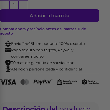
Billy
-
+
Vibrador
Añadir al carrito
USB
36
Funciones
Compra ahora y recíbelo antes del martes 11 de
agosto
Silicona
Púrpura
Envío 24/48h en paquete 100% discreto
cantidad
Pago seguro con tarjeta, PayPal y
contrareembolso
30 días de garantía de satisfacción
Atención personalizada y confidencial
Descripción
del producto