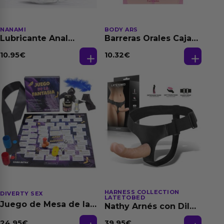
NANAMI
BODY ARS
Lubricante Anal
Barreras Orales Caja
Relajante Extra
de 3 Ud
Dilatación Base Agua
10.95
€
10.32
€
150 ml
HARNESS COLLECTION
DIVERTY SEX
LATETOBED
Juego de Mesa de las
Nathy Arnés con Dildo
Fantasias
Desmontable
24.95
€
39.95
€