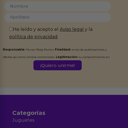
He leído y acepto el
Aviso legal
y la
política de privacidad
Responsable:
Ferran Roig Muñoz
Finalidad:
envío de publicaciones y
ofertas así como correos comerciales.
Legitimación:
su consentimiento en
este formulario.
Destinatarios:
Ferran Roig Muñoz. Podrás ejercer tus
Derechos de Acceso, Rectificación, Limitación, Oposición o Supresión de los
datos en el correo hola@erotiks.es. Para más información consulta nuestro
Aviso legal
Política de Privacidad
y nuestra
.
Categorías
Juguetes