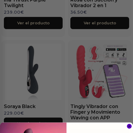
Twilight
Vibrador 2 en 1
239.00
€
36.50
€
Ver el producto
Ver el producto
Soraya Black
Tingly Vibrador con
Finger y Movimiento
229.00
€
Waving con APP
Ver el producto
83.95
€