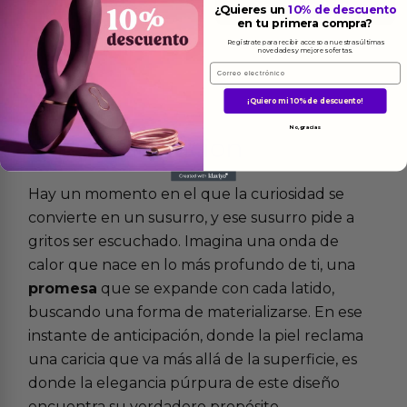
Ver el producto
¿Quieres un
10% de descuento
en tu primera compra?
Regístrate para recibir acceso a nuestras últimas
novedades y mejores ofertas.
Email
¡Quiero mi 10% de descuento!
No, gracias
Más
informacion
Hay un momento en el que la curiosidad se
convierte en un susurro, y ese susurro pide a
gritos ser escuchado. Imagina una onda de
calor que nace en lo más profundo de ti, una
promesa
que se expande con cada latido,
buscando una forma de materializarse. En ese
instante de anticipación, donde la piel reclama
una caricia que va más allá de la superficie, es
donde la elegancia púrpura de este diseño
encuentra su verdadero propósito.