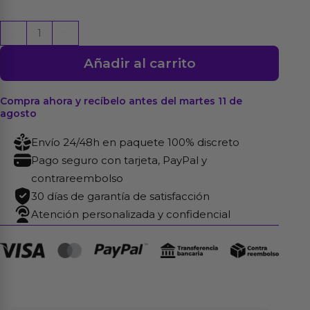
Bilma
-
+
Vibrador
Añadir al carrito
con
Movimientos
Alternantes
Compra ahora y recíbelo antes del martes 11 de
agosto
y
Brushing
Envío 24/48h en paquete 100% discreto
4
Pago seguro con tarjeta, PayPal y
Motores
contrareembolso
cantidad
30 días de garantía de satisfacción
Atención personalizada y confidencial