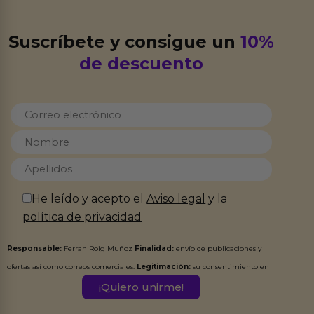
Suscríbete y consigue un
10%
de descuento
He leído y acepto el
Aviso legal
y la
política de privacidad
Responsable:
Ferran Roig Muñoz
Finalidad:
envío de publicaciones y
ofertas así como correos comerciales.
Legitimación:
su consentimiento en
este formulario.
Destinatarios:
Ferran Roig Muñoz. Podrás ejercer tus
Derechos de Acceso, Rectificación, Limitación, Oposición o Supresión de los