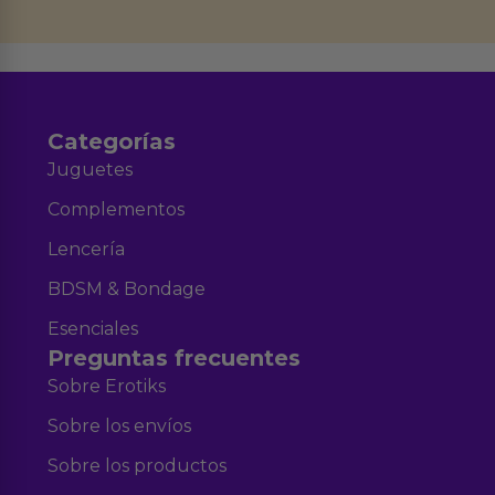
datos en el correo hola@erotiks.es. Para más información consulta nuestro
Aviso legal
Política de Privacidad
y nuestra
.
Categorías
Juguetes
Complementos
Lencería
BDSM & Bondage
Esenciales
Preguntas frecuentes
Sobre Erotiks
Sobre los envíos
Sobre los productos