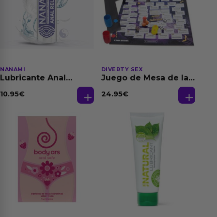
NANAMI
DIVERTY SEX
Lubricante Anal
Juego de Mesa de las
Relajante Extra
Fantasias
Dilatación Base Agua
10.95
€
24.95
€
150 ml