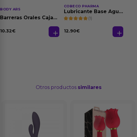
COBECO PHARMA
BODY ARS
Lubricante Base Agua
100% Natural 125 ml
Barreras Orales Caja
(1)
de 3 Ud
10.32
€
12.90
€
Otros productos
similares