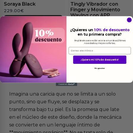
Soraya Black
Tingly Vibrador con
Finger y Movimiento
229.00
€
Waving con APP
Ver el producto
83.95
€
¿Quieres un
10% de descuento
Ver el producto
en tu primera compra?
Regístrate para recibir acceso a nuestras últimas
novedades y mejores ofertas.
Email
¡Quiero mi 10% de descuento!
No, gracias
Más
informacion
Imagina una caricia que no se limita a un solo
punto, sino que fluye, se desplaza y se
transforma bajo tu piel. Es la promesa que late
en el núcleo de este diseño, donde la mecánica
se convierte en un lenguaje íntimo de
**movimiento orgánico**. No se trata solo de