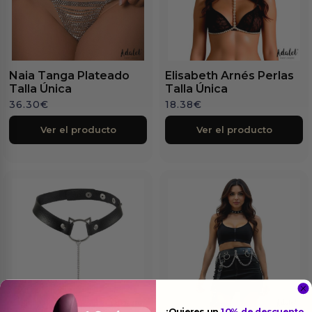
Naia Tanga Plateado
Elisabeth Arnés Perlas
Talla Única
Talla Única
36.30
€
18.38
€
Ver el producto
Ver el producto
¿Quieres un
10% de descuento