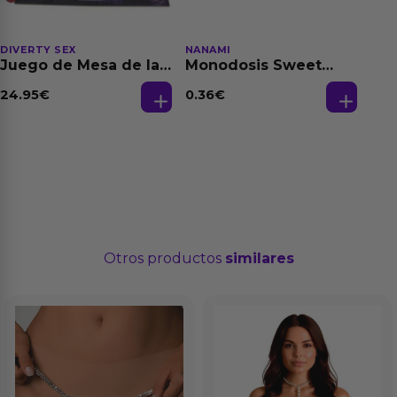
DIVERTY SEX
NANAMI
Juego de Mesa de las
Monodosis Sweet
Fantasias
Strawberry - Fresa
Base Agua 4 ml
24.95
€
0.36
€
Otros productos
similares