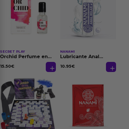
SECRET PLAY
NANAMI
Orchid Perfume en
Lubricante Anal
Aceite con
Relajante Extra
Feromonas 20 ml
Dilatación Base Agua
15.50
€
10.95
€
150 ml