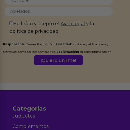
He leído y acepto el
Aviso legal
y la
política de privacidad
Responsable:
Ferran Roig Muñoz
Finalidad:
envío de publicaciones y
ofertas así como correos comerciales.
Legitimación:
su consentimiento en
este formulario.
Destinatarios:
Ferran Roig Muñoz. Podrás ejercer tus
Derechos de Acceso, Rectificación, Limitación, Oposición o Supresión de los
datos en el correo hola@erotiks.es. Para más información consulta nuestro
Aviso legal
Política de Privacidad
y nuestra
.
Categorías
Juguetes
Complementos