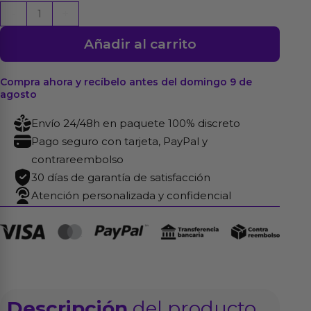
BL4CK08
-
+
C-
Añadir al carrito
Ring
Body
Collar
Compra ahora y recíbelo antes del domingo 9 de
agosto
Blackleatherlike
Talla
Envío 24/48h en paquete 100% discreto
Única
Pago seguro con tarjeta, PayPal y
cantidad
contrareembolso
30 días de garantía de satisfacción
Atención personalizada y confidencial
Descripción
del producto