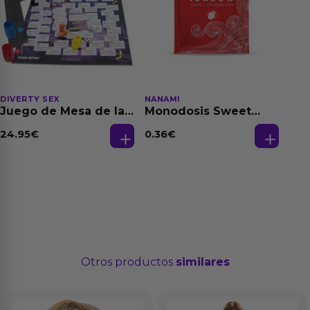
DIVERTY SEX
NANAMI
Juego de Mesa de las
Monodosis Sweet
Fantasias
Strawberry - Fresa
Base Agua 4 ml
24.95
€
0.36
€
Otros productos
similares