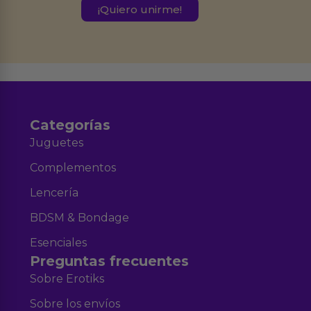
este formulario.
Destinatarios:
Ferran Roig Muñoz. Podrás ejercer tus
Derechos de Acceso, Rectificación, Limitación, Oposición o Supresión de los
datos en el correo hola@erotiks.es. Para más información consulta nuestro
Aviso legal
Política de Privacidad
y nuestra
.
Categorías
Juguetes
Complementos
Lencería
BDSM & Bondage
Esenciales
Preguntas frecuentes
Sobre Erotiks
Sobre los envíos