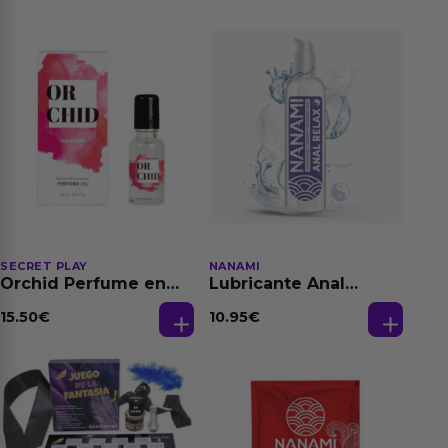
SECRET PLAY
NANAMI
Orchid Perfume en
Lubricante Anal
Aceite con
Relajante Extra
Feromonas 20 ml
Dilatación Base Agua
15.50
€
10.95
€
150 ml