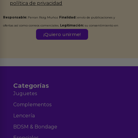
política de privacidad
Responsable:
Ferran Roig Muñoz
Finalidad:
envío de publicaciones y
ofertas así como correos comerciales.
Legitimación:
su consentimiento en
este formulario.
Destinatarios:
Ferran Roig Muñoz. Podrás ejercer tus
Derechos de Acceso, Rectificación, Limitación, Oposición o Supresión de los
datos en el correo hola@erotiks.es. Para más información consulta nuestro
Aviso legal
Política de Privacidad
y nuestra
.
Categorías
Juguetes
Complementos
Lencería
BDSM & Bondage
Esenciales