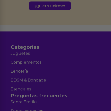
este formulario.
Destinatarios:
Ferran Roig Muñoz. Podrás ejercer tus
Derechos de Acceso, Rectificación, Limitación, Oposición o Supresión de los
datos en el correo hola@erotiks.es. Para más información consulta nuestro
Aviso legal
Política de Privacidad
y nuestra
.
Categorías
Juguetes
Complementos
Lencería
BDSM & Bondage
Esenciales
Preguntas frecuentes
Sobre Erotiks
Sobre los envíos