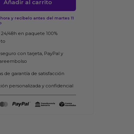
Añadir al carrito
ante
ora y recíbelo antes del martes 11
a
o
 24/48h en paquete 100%
a
eto
seguro con tarjeta, PayPal y
d
rareembolso
as de garantía de satisfacción
ión personalizada y confidencial