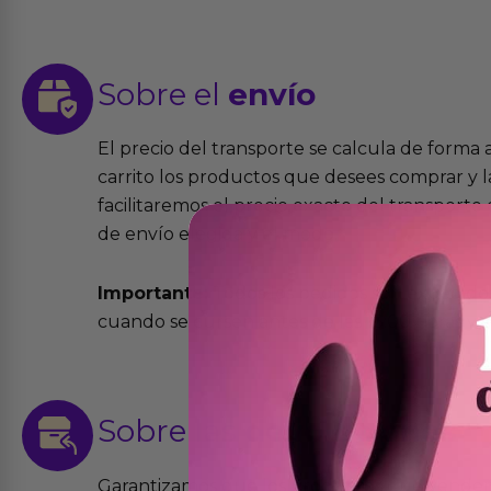
Sobre el
envío
El precio del transporte se calcula de forma
carrito los productos que desees comprar y la
facilitaremos el precio exacto del transport
de envío elegida y el modo.
Importante:
Todos los pedidos son expedidos
cuando se cursen antes de las 13:00 horas y e
Sobre las
devoluciones
Garantizamos que los productos que vende