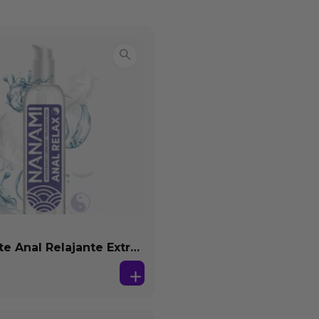
te Anal Relajante Extra
ón Base Agua 150 ml