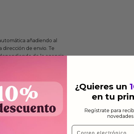
 automática añadiendo al
 dirección de envio. Te
e dependiendo de la agencia
 el mismo dia siempre y
¿Quieres un
n días laborables.
en tu pr
Regístrate para recib
novedades 
Email
mos funcionan