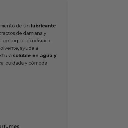
amiento de un
lubricante
ractos de damiana y
a un toque afrodisíaco.
nvolvente, ayuda a
extura
soluble en agua y
ca, cuidada y cómoda
perfumes