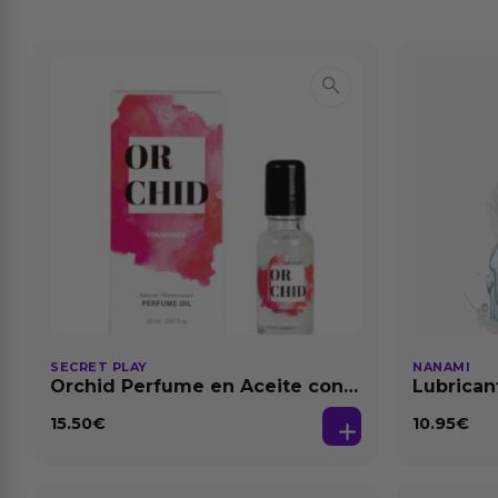
SECRET PLAY
NANAMI
Orchid Perfume en Aceite con
Lubrican
Feromonas 20 ml
Dilataci
15.50
€
10.95
€