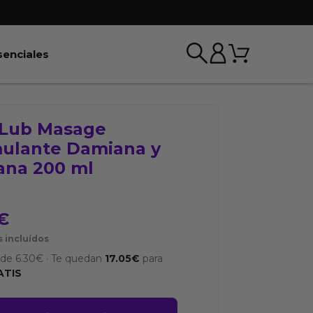
Carrito
r BDSM & Bondage
Abrir Esenciales
senciales
Lub Masage
mulante Damiana y
ana 200 ml
€
 incluídos
sde
6.30
€
·
Te quedan
17.05
€
para
ATIS
b