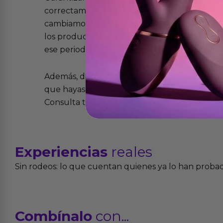
correctamente y que si tienen algún defecto 
cambiamos sin costo alguno. La ley de 2 años 
los productos tienen garantía contra defecto
ese periodo pero no por mal uso o uso indeb
Además, dispones de 15 días desde la entreg
que hayas recibido y que simplemente no te 
Consulta todos los detalles en nuestra políti
Experiencias
reales
Sin rodeos: lo que cuentan quienes ya lo han proba
Combínalo
con...