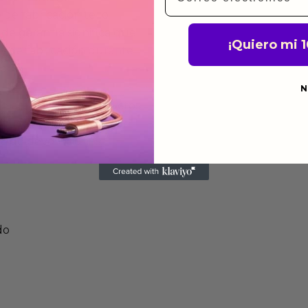
de fabricación te lo
de garantía significa que
¡Quiero mi 
s de fabricación durante
ido.
N
a para devolver productos
gusten o no los quieras.
ca de devoluciones.
do