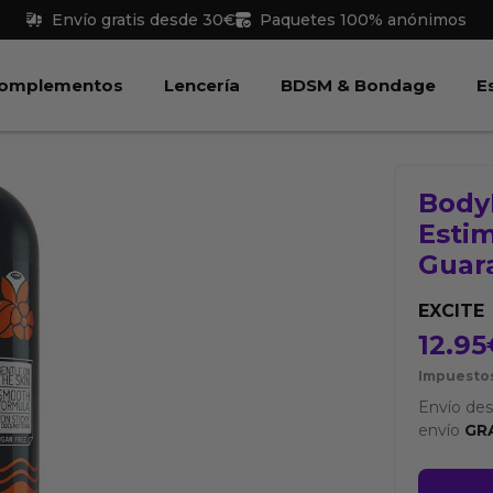
Envío gratis desde 30€
Paquetes 100% anónimos
 Juguetes
Abrir Complementos
Abrir Lencería
Abri
omplementos
Lencería
BDSM & Bondage
E
Body
Esti
Guar
EXCITE
12.95
Impuestos
Envío de
envío
GR
BodyLu