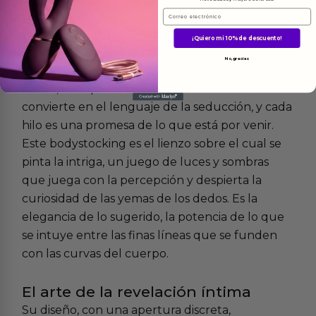
Email
Más
informacion
¡Quiero mi 10% de descuento!
No, gracias
Imagina una segunda piel que no se limita a
cubrir, sino que revela. Donde la trama se
convierte en el lenguaje de la seducción, y cada
hilo es una promesa de lo que está por venir.
Este bodystocking es el lienzo sobre el cual se
pinta la intriga, un juego de luces y sombras
que juega con la percepción y despierta la
curiosidad de las yemas de los dedos. Es la
elegancia de lo sugerido, la potencia de lo que
se intuye entre las finas líneas que se funden
con las curvas del cuerpo.
El arte de la revelación íntima
Su diseño, con una apertura discreta,