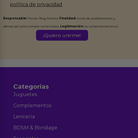
política de privacidad
Responsable:
Ferran Roig Muñoz
Finalidad:
envío de publicaciones y
ofertas así como correos comerciales.
Legitimación:
su consentimiento en
este formulario.
Destinatarios:
Ferran Roig Muñoz. Podrás ejercer tus
Derechos de Acceso, Rectificación, Limitación, Oposición o Supresión de los
datos en el correo hola@erotiks.es. Para más información consulta nuestro
Aviso legal
Política de Privacidad
y nuestra
.
Categorías
Juguetes
Complementos
Lencería
BDSM & Bondage