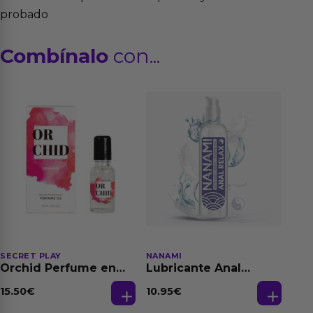
probado
Combínalo
con...
SECRET PLAY
NANAMI
Orchid Perfume en
Lubricante Anal
Aceite con
Relajante Extra
Feromonas 20 ml
Dilatación Base Agua
15.50
€
10.95
€
150 ml