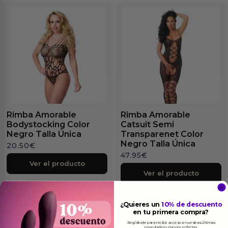
Rimba Amorable
Rimba Amorable
Bodystocking Color
Catsuit Semi
Negro Talla Única
Transparenet Color
Negro Talla Única
20.50
€
47.95
€
Ver el producto
Ver el producto
¿Quieres un
10% de descuento
en tu primera compra?
Regístrate para recibir acceso a nuestras últimas
novedades y mejores ofertas.