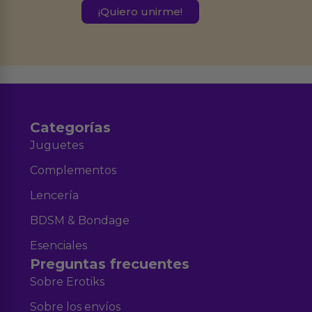
este formulario.
Destinatarios:
Ferran Roig Muñoz. Podrás ejercer tus
Derechos de Acceso, Rectificación, Limitación, Oposición o Supresión de los
datos en el correo hola@erotiks.es. Para más información consulta nuestro
Aviso legal
Política de Privacidad
y nuestra
.
Categorías
Juguetes
Complementos
Lencería
BDSM & Bondage
Esenciales
Preguntas frecuentes
Sobre Erotiks
Sobre los envíos