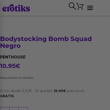
Ir
Carrito
al
contenido
Ver todo
Bodystocking Bomb Squad
Negro
PENTHOUSE
10.95
€
Impuestos incluídos
Envío desde
6.30
€
·
Te quedan
19.05
€
para envío
GRATIS
Bodystocking