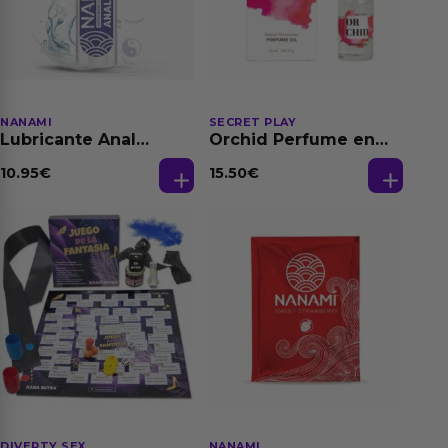
NANAMI
SECRET PLAY
Lubricante Anal
Orchid Perfume en
Relajante Extra
Aceite con
Dilatación Base Agua
Feromonas 20 ml
10.95
€
15.50
€
150 ml
DIVERTY SEX
NANAMI