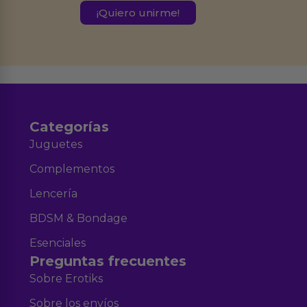
este formulario.
Destinatarios:
Ferran Roig Muñoz. Podrás ejercer tus
Derechos de Acceso, Rectificación, Limitación, Oposición o Supresión de los
datos en el correo hola@erotiks.es. Para más información consulta nuestro
Aviso legal
Política de Privacidad
y nuestra
.
Categorías
Juguetes
Complementos
Lencería
BDSM & Bondage
Esenciales
Preguntas frecuentes
Sobre Erotiks
Sobre los envíos