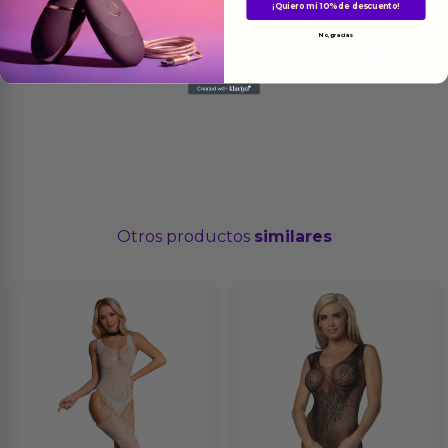
DIVERTY SEX
EROSART
¡Quiero mi 10% de descuento!
Juego de Mesa de las
Perfume Ferowoman
Fantasias
50 ml
No, gracias
24.95
€
19.85
€
Otros productos
similares