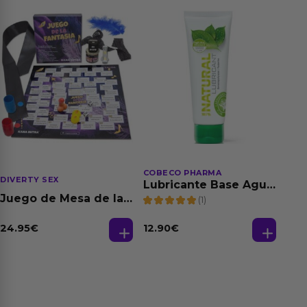
COBECO PHARMA
DIVERTY SEX
Lubricante Base Agua
100% Natural 125 ml
Juego de Mesa de las
(1)
Fantasias
24.95
€
12.90
€