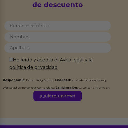
de descuento
He leído y acepto el
Aviso legal
y la
política de privacidad
Responsable:
Ferran Roig Muñoz
Finalidad:
envío de publicaciones y
ofertas así como correos comerciales.
Legitimación:
su consentimiento en
este formulario.
Destinatarios:
Ferran Roig Muñoz. Podrás ejercer tus
Derechos de Acceso, Rectificación, Limitación, Oposición o Supresión de los
datos en el correo hola@erotiks.es. Para más información consulta nuestro
Aviso legal
Política de Privacidad
y nuestra
.