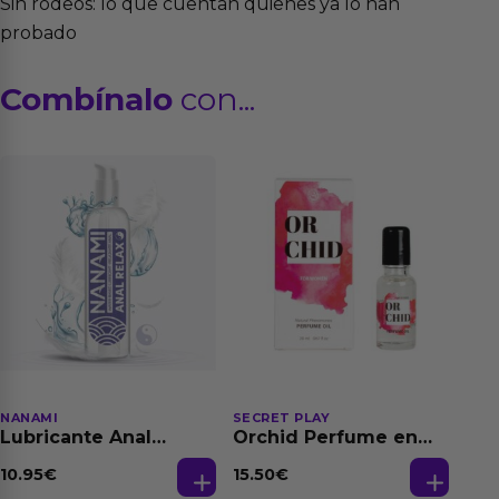
Sin rodeos: lo que cuentan quienes ya lo han
probado
Combínalo
con...
NANAMI
SECRET PLAY
Lubricante Anal
Orchid Perfume en
Relajante Extra
Aceite con
Dilatación Base Agua
Feromonas 20 ml
10.95
€
15.50
€
150 ml