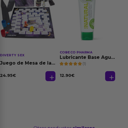
COBECO PHARMA
DIVERTY SEX
Lubricante Base Agua
100% Natural 125 ml
Juego de Mesa de las
(1)
Fantasias
24.95
€
12.90
€