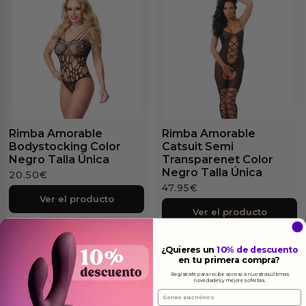
Rimba Amorable
Rimba Amorable
Bodystocking Color
Catsuit Semi
Negro Talla Única
Transparenet Color
Negro Talla Única
20.50
€
47.95
€
Ver el producto
Ver el producto
¿Quieres un
10% de descuento
en tu primera compra?
Regístrate para recibir acceso a nuestras últimas
novedades y mejores ofertas.
Email