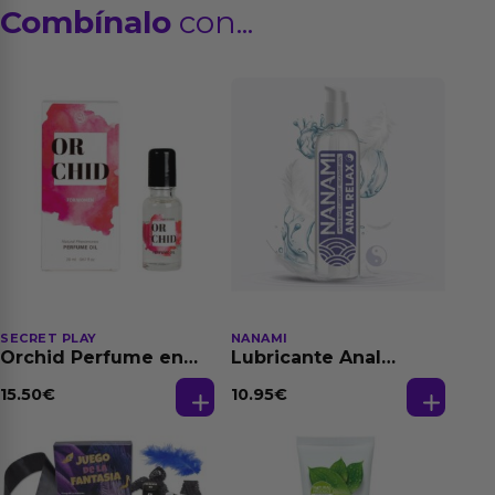
Combínalo
con...
SECRET PLAY
NANAMI
Orchid Perfume en
Lubricante Anal
Aceite con
Relajante Extra
Feromonas 20 ml
Dilatación Base Agua
15.50
€
10.95
€
150 ml