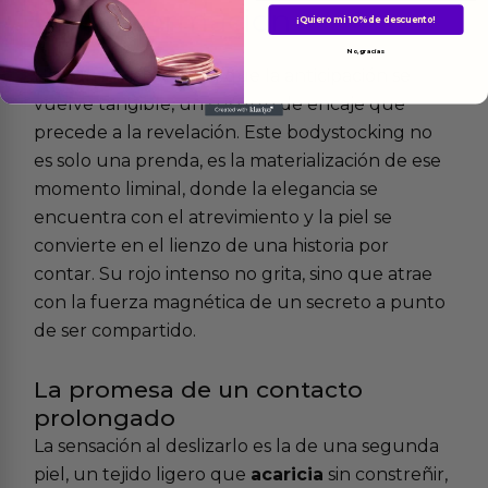
Más
informacion
¡Quiero mi 10% de descuento!
No, gracias
Hay un instante en el que la anticipación se
vuelve tangible, un susurro de encaje que
precede a la revelación. Este bodystocking no
es solo una prenda, es la materialización de ese
momento liminal, donde la elegancia se
encuentra con el atrevimiento y la piel se
convierte en el lienzo de una historia por
contar. Su rojo intenso no grita, sino que atrae
con la fuerza magnética de un secreto a punto
de ser compartido.
La promesa de un contacto
prolongado
La sensación al deslizarlo es la de una segunda
piel, un tejido ligero que
acaricia
sin constreñir,