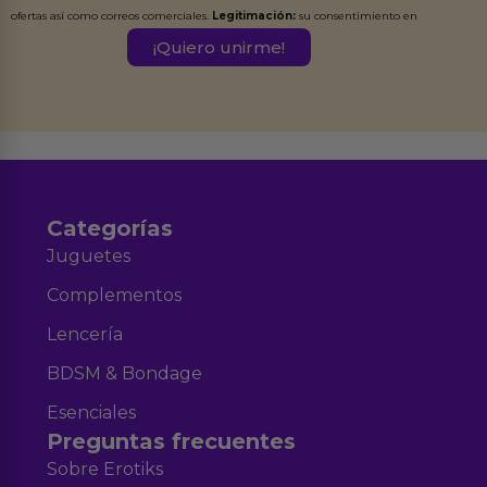
ofertas así como correos comerciales.
Legitimación:
su consentimiento en
este formulario.
Destinatarios:
Ferran Roig Muñoz. Podrás ejercer tus
Derechos de Acceso, Rectificación, Limitación, Oposición o Supresión de los
datos en el correo hola@erotiks.es. Para más información consulta nuestro
Aviso legal
Política de Privacidad
y nuestra
.
Categorías
Juguetes
Complementos
Lencería
BDSM & Bondage
Esenciales
Preguntas frecuentes
Sobre Erotiks