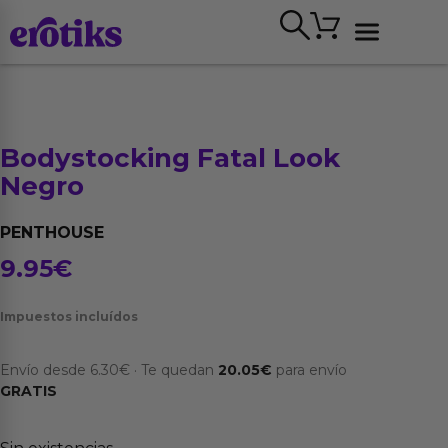
Ir
Carrito
al
contenido
Ver todo
Bodystocking Fatal Look
Negro
PENTHOUSE
9.95
€
Impuestos incluídos
Envío desde
6.30
€
·
Te quedan
20.05
€
para envío
GRATIS