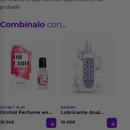
probado
Combínalo
con...
SECRET PLAY
NANAMI
Orchid Perfume en
Lubricante Anal
Aceite con
Relajante Extra
Feromonas 20 ml
Dilatación Base Agua
15.50
€
10.95
€
150 ml