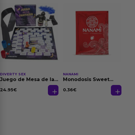
DIVERTY SEX
NANAMI
Juego de Mesa de las
Monodosis Sweet
Fantasias
Strawberry - Fresa
Base Agua 4 ml
24.95
€
0.36
€