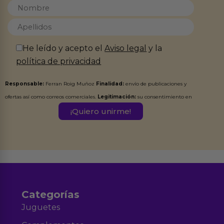
He leído y acepto el
Aviso legal
y la
política de privacidad
Responsable:
Ferran Roig Muñoz
Finalidad:
envío de publicaciones y
ofertas así como correos comerciales.
Legitimación:
su consentimiento en
este formulario.
Destinatarios:
Ferran Roig Muñoz. Podrás ejercer tus
Derechos de Acceso, Rectificación, Limitación, Oposición o Supresión de los
datos en el correo hola@erotiks.es. Para más información consulta nuestro
Aviso legal
Política de Privacidad
y nuestra
.
Categorías
Juguetes