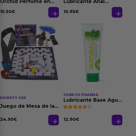
Orchid Perfume en
Lubricante Anal
Aceite con
Relajante Extra
Feromonas 20 ml
Dilatación Base Agua
15.50
€
10.95
€
150 ml
COBECO PHARMA
DIVERTY SEX
Lubricante Base Agua
100% Natural 125 ml
Juego de Mesa de las
(1)
Fantasias
24.95
€
12.90
€