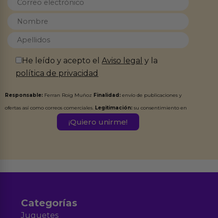
He leído y acepto el
Aviso legal
y la
política de privacidad
Responsable:
Ferran Roig Muñoz
Finalidad:
envío de publicaciones y
ofertas así como correos comerciales.
Legitimación:
su consentimiento en
este formulario.
Destinatarios:
Ferran Roig Muñoz. Podrás ejercer tus
Derechos de Acceso, Rectificación, Limitación, Oposición o Supresión de los
datos en el correo hola@erotiks.es. Para más información consulta nuestro
Aviso legal
Política de Privacidad
y nuestra
.
Categorías
Juguetes