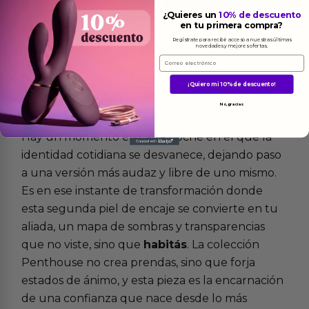
¿Quieres un
10% de descuento
en tu primera compra?
Regístrate para recibir acceso a nuestras últimas
novedades y mejores ofertas.
Email
¡Quiero mi 10% de descuento!
Más
informacion
No, gracias
Hay un momento en cada noche en el que la
identidad cotidiana se desvanece, dejando paso
a una versión más audaz y libre de uno mismo.
Es en ese instante de transformación donde
esta segunda piel de encaje se convierte en tu
aliada, un mapa de sombras y transparencias
que no viste, sino que
habitás
. La colección
Penthouse no crea prendas, sino que forja
estados de ánimo, y esta pieza es la encarnación
de una confianza que nace desde lo más