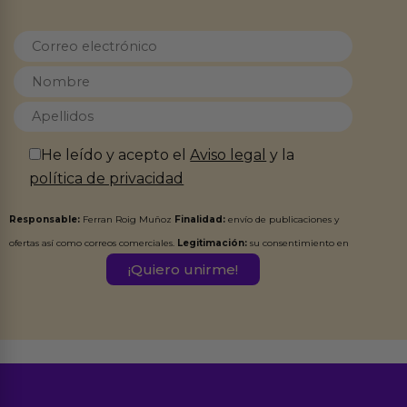
He leído y acepto el
Aviso legal
y la
política de privacidad
Responsable:
Ferran Roig Muñoz
Finalidad:
envío de publicaciones y
ofertas así como correos comerciales.
Legitimación:
su consentimiento en
este formulario.
Destinatarios:
Ferran Roig Muñoz. Podrás ejercer tus
Derechos de Acceso, Rectificación, Limitación, Oposición o Supresión de los
datos en el correo hola@erotiks.es. Para más información consulta nuestro
Aviso legal
Política de Privacidad
y nuestra
.