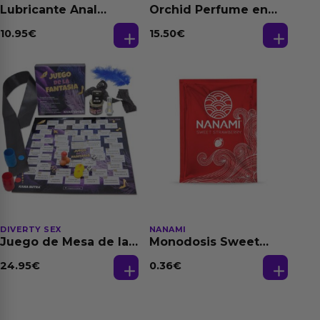
Lubricante Anal
Orchid Perfume en
Relajante Extra
Aceite con
Dilatación Base Agua
Feromonas 20 ml
10.95
€
15.50
€
150 ml
DIVERTY SEX
NANAMI
Juego de Mesa de las
Monodosis Sweet
Fantasias
Strawberry - Fresa
Base Agua 4 ml
24.95
€
0.36
€