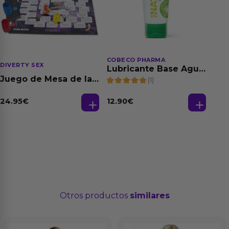
COBECO PHARMA
DIVERTY SEX
Lubricante Base Agua
100% Natural 125 ml
Juego de Mesa de las
(1)
Fantasias
24.95
€
12.90
€
Otros productos
similares