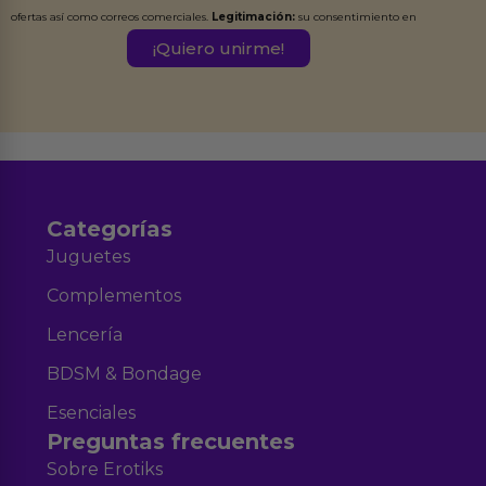
ofertas así como correos comerciales.
Legitimación:
su consentimiento en
este formulario.
Destinatarios:
Ferran Roig Muñoz. Podrás ejercer tus
Derechos de Acceso, Rectificación, Limitación, Oposición o Supresión de los
datos en el correo hola@erotiks.es. Para más información consulta nuestro
Aviso legal
Política de Privacidad
y nuestra
.
Categorías
Juguetes
Complementos
Lencería
BDSM & Bondage
Esenciales
Preguntas frecuentes
Sobre Erotiks