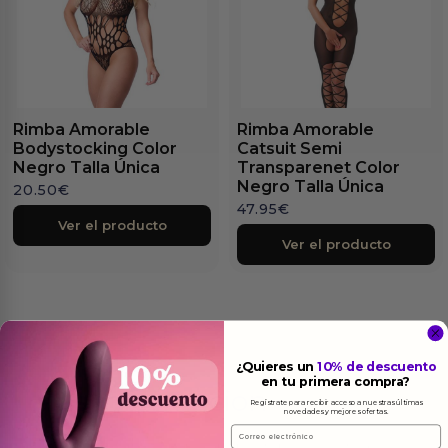
Rimba Amorable
Rimba Amorable
Bodystocking Color
Catsuit Semi
Negro Talla Única
Transparenet Color
Negro Talla Única
20.50
€
47.95
€
Ver el producto
Ver el producto
¿Quieres un
10% de descuento
en tu primera compra?
Más
informacion
Regístrate para recibir acceso a nuestras últimas
novedades y mejores ofertas.
Email