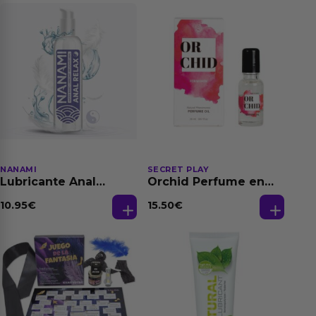
NANAMI
SECRET PLAY
Lubricante Anal
Orchid Perfume en
Relajante Extra
Aceite con
Dilatación Base Agua
Feromonas 20 ml
10.95
€
15.50
€
150 ml