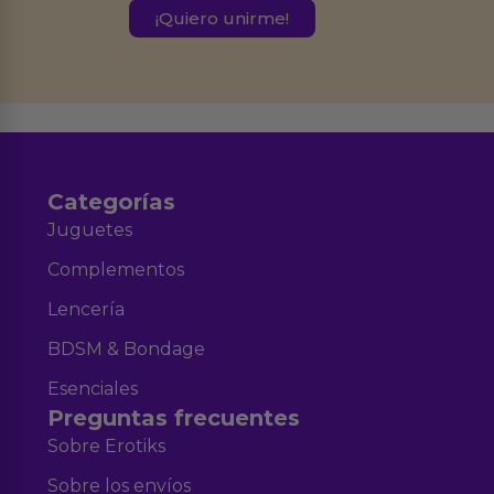
este formulario.
Destinatarios:
Ferran Roig Muñoz. Podrás ejercer tus
Derechos de Acceso, Rectificación, Limitación, Oposición o Supresión de los
datos en el correo hola@erotiks.es. Para más información consulta nuestro
Aviso legal
Política de Privacidad
y nuestra
.
Categorías
Juguetes
Complementos
Lencería
BDSM & Bondage
Esenciales
Preguntas frecuentes
Sobre Erotiks
Sobre los envíos