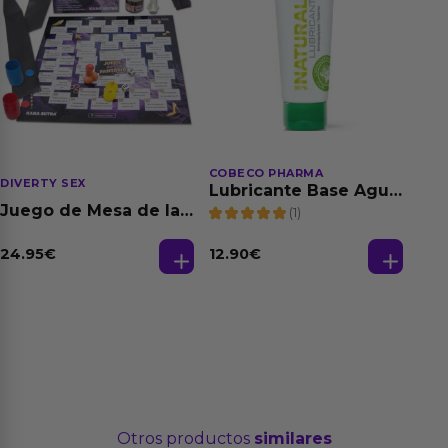
COBECO PHARMA
DIVERTY SEX
Lubricante Base Agua
100% Natural 125 ml
Juego de Mesa de las
(1)
Fantasias
24.95
€
12.90
€
Otros productos
similares