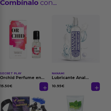
Combínalo
con...
SECRET PLAY
NANAMI
Orchid Perfume en
Lubricante Anal
Aceite con
Relajante Extra
Feromonas 20 ml
Dilatación Base Agua
15.50
€
10.95
€
150 ml