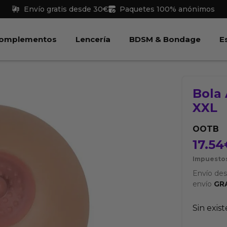
Envío gratis desde 30€
Paquetes 100% anónimos
 Juguetes
Abrir Complementos
Abrir Lencería
Abri
omplementos
Lencería
BDSM & Bondage
E
Bola 
XXL
OOTB
17.54
Impuestos
Envío de
envío
GR
Sin exis