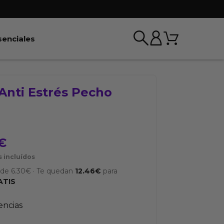
Carrito
r BDSM & Bondage
Abrir Esenciales
senciales
Anti Estrés Pecho
€
 incluídos
sde
6.30
€
·
Te quedan
12.46
€
para
ATIS
tencias