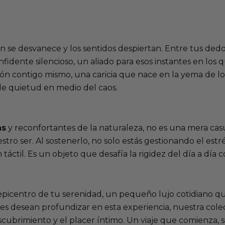
 se desvanece y los sentidos despiertan. Entre tus dedo
nfidente silencioso, un aliado para esos instantes en lo
ón contigo mismo, una caricia que nace en la yema de lo
de quietud en medio del caos.
as
y reconfortantes de la naturaleza, no es una mera cas
tro ser. Al sostenerlo, no solo estás gestionando el est
n táctil. Es un objeto que desafía la rigidez del día a d
 epicentro de tu serenidad, un pequeño lujo cotidiano q
 desean profundizar en esta experiencia, nuestra cole
scubrimiento y el placer íntimo. Un viaje que comienza,