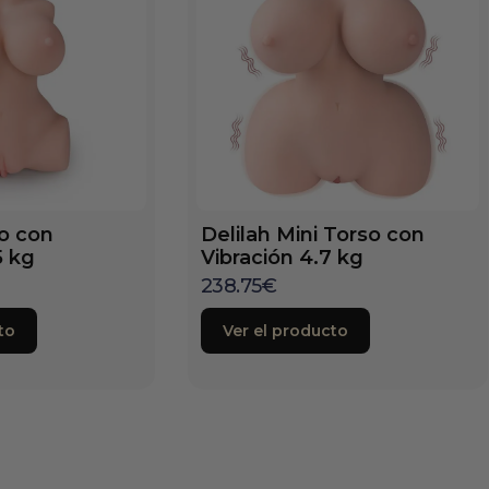
so con
Delilah Mini Torso con
5 kg
Vibración 4.7 kg
238.75
€
to
Ver el producto