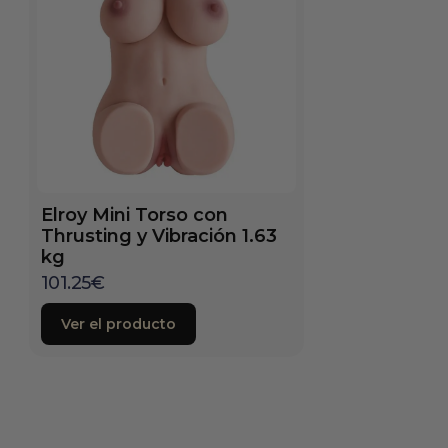
Elroy Mini Torso con
Thrusting y Vibración 1.63
kg
101.25
€
Ver el producto