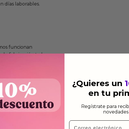
n días laborables.
mos funcionan
de fabricación te lo
de garantía significa que
s de fabricación durante
ido.
¿Quieres un
en tu pr
a para devolver productos
gusten o no los quieras.
Regístrate para recib
ca de devoluciones.
novedades 
Email