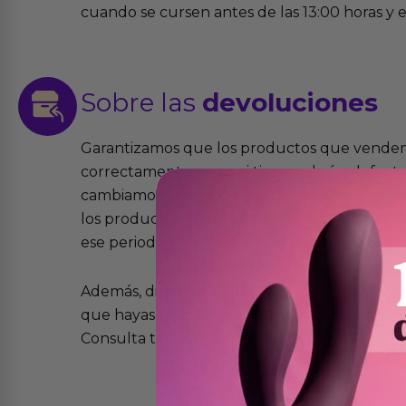
cuando se cursen antes de las 13:00 horas y e
Sobre las
devoluciones
Garantizamos que los productos que vende
correctamente y que si tienen algún defecto 
cambiamos sin costo alguno. La ley de 2 años 
los productos tienen garantía contra defecto
ese periodo pero no por mal uso o uso indeb
Además, dispones de 15 días desde la entreg
que hayas recibido y que simplemente no te 
Consulta todos los detalles en nuestra políti