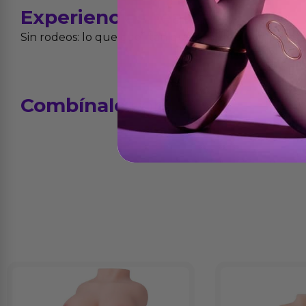
Experiencias
reales
Sin rodeos: lo que cuentan quienes ya lo han proba
Combínalo
con...