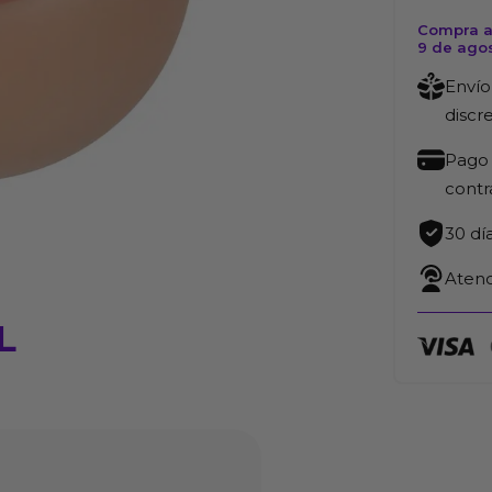
Compra a
9 de ago
Envío
discr
Pago 
cont
30 dí
Atenc
L