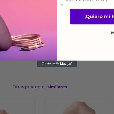
do
¡Quiero mi 
N
Otros productos
similares