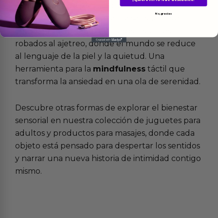
el placer puede ser tranquilo y el autocuidado,
No, gracias
una práctica profundamente sensual. Es el
compañero perfecto para esos instantes
robados al ajetreo, donde el mundo se reduce
al lenguaje de la piel y la quietud. Una
herramienta para la
mindfulness
táctil que
transforma la ansiedad en una ola de serenidad.
Descubre otras formas de explorar el bienestar
sensorial en nuestra colección de
juguetes para
adultos
y
productos para masajes
, donde cada
objeto está pensado para despertar los sentidos
y narrar una nueva historia de intimidad contigo
mismo.