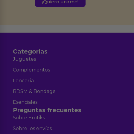
este formulario.
Destinatarios:
Ferran Roig Muñoz. Podrás ejercer tus
Derechos de Acceso, Rectificación, Limitación, Oposición o Supresión de los
datos en el correo hola@erotiks.es. Para más información consulta nuestro
Aviso legal
Política de Privacidad
y nuestra
.
Categorías
Juguetes
Complementos
Lencería
BDSM & Bondage
Esenciales
Preguntas frecuentes
Sobre Erotiks
Sobre los envíos